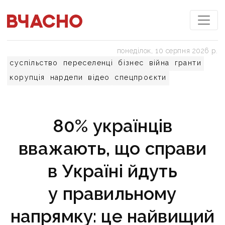
понеділок, 10 серпня 2026 р.
суспільство
переселенці
бізнес
війна
гранти
корупція
нардепи
відео
спецпроєкти
80% українців
вважають, що справи
в Україні йдуть
у правильному
напрямку: це найвищий