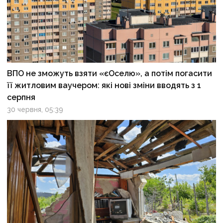
ВПО не зможуть взяти «єОселю», а потім погасити
її житловим ваучером: які нові зміни вводять з 1
серпня
30 червня, 05:39