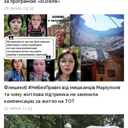
за програмою «єОселя»
28 липня, 09:32
Флешмоб #НеБезПравні від мешканців Маріуполя
та чому житлова підтримка не замінила
компенсацію за житло на ТОТ
21 липня, 11:33