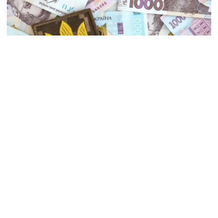
20 млн гривень на розвиток ветеранського бізнесу:
стартує освітньо-грантова програма «Траєкторія
2»
9 березня 2025 р., 10:38