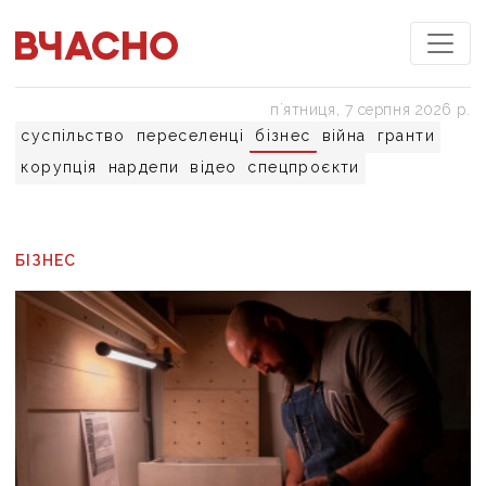
пʼятниця, 7 серпня 2026 р.
суспільство
переселенці
бізнес
війна
гранти
корупція
нардепи
відео
спецпроєкти
БІЗНЕС