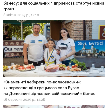
бізнесу: для соціальних підприємств стартує новий
грант
8 квітня 2025 р., 12:10
«Знамениті чебуреки по-волноваськи»:
як переселенці з грецького села Бугас
на Донеччині відновили свій «смачний» бізнес
16 березня 2025 р., 12:28