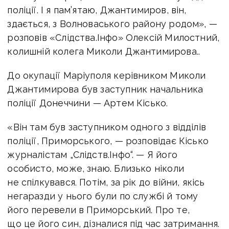
поліції. І я пам’ятаю, Джантимиров, він,
здається, з Волноваського району родом», —
розповів «Слідства.Інфо» Олексій Милостний,
колишній колега Миколи Джантимирова.
.
До окупації Маріуполя керівником Миколи
Джантимирова був заступник начальника
поліції Донеччини — Артем Кісько.
«Він там був заступником одного з відділів
поліції, Приморського, — розповідає Кісько
журналістам „Слідств.Інфо“. — Я його
особисто, може, знаю. Близько ніколи
не спілкувався. Потім, за рік до війни, якісь
негаразди у нього були по службі й тому
його перевели в Приморський. Про те,
що це його син, дізналися під час затримання.