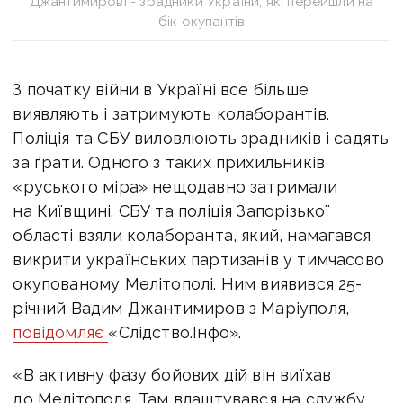
Джантимирові - зрадники України, які перейшли на
бік окупантів
З початку війни в Україні все більше
виявляють і затримують колаборантів.
Поліція та СБУ виловлюють зрадників і садять
за ґрати. Одного з таких прихильників
«руського міра» нещодавно затримали
на Київщині. СБУ та поліція Запорізької
області взяли колаборанта, який, намагався
викрити українських партизанів у тимчасово
окупованому Мелітополі. Ним виявився 25-
річний Вадим Джантимиров з Маріуполя,
повідомляє
«Слідство.Інфо».
«В активну фазу бойових дій він виїхав
до Мелітополя. Там влаштувався на службу