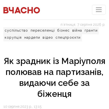
пʼятниця, 7 серпня 2026 р.
суспільство
переселенці
бізнес
війна
гранти
корупція
нардепи
відео
спецпроєкти
Як зрадник із Маріуполя
полював на партизанів,
видаючи себе за
біженця
10 серпня 2023 р., 13:15