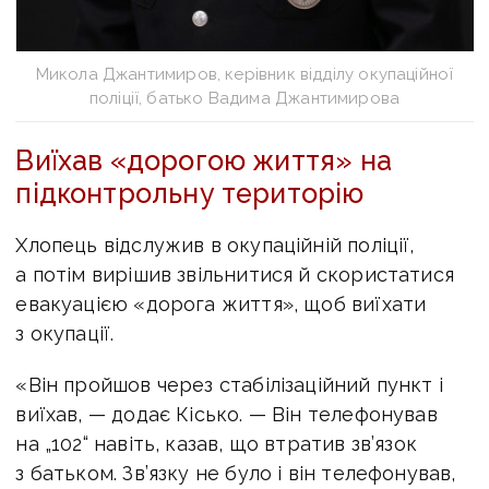
Микола Джантимиров, керівник відділу окупаційної
поліції, батько Вадима Джантимирова
Виїхав «дорогою життя» на
підконтрольну територію
Хлопець відслужив в окупаційній поліції,
а потім вирішив звільнитися й скористатися
евакуацією «дорога життя», щоб виїхати
з окупації.
«Він пройшов через стабілізаційний пункт і
виїхав, — додає Кісько. — Він телефонував
на „102“ навіть, казав, що втратив зв’язок
з батьком. Зв’язку не було і він телефонував,