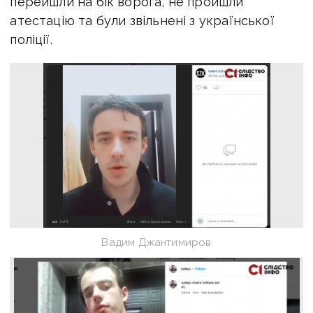
перейшли на бік ворога, не пройшли
атестацію та були звільнені з української
поліції.
Вадим Джантимиров