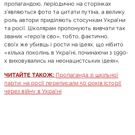
пропагандою, періодично на сторінках
з’являються фото та цитати путіна, а велику
роль автори приділяють стосункам України
та росії. Школярам пропонують вивчати так
званих «героїв сво», тобто, фактично,
своїх же убивць і рости на ідеях, що нібито
«кілька поколінь в Україні, починаючи з 1990-
х виховувались на неонацистських ідеях».
ЧИТАЙТЕ ТАКОЖ:
Пропаганда зі шкільної
парти: на росії переписали 50 років історії
через війну в Україні
Разом з тим, на лінії фронту рашисти
намагаються прорвати нашу оборону
на кожному напрямку. Активно діє авіація,
зокрема кількість ударів збільшується.