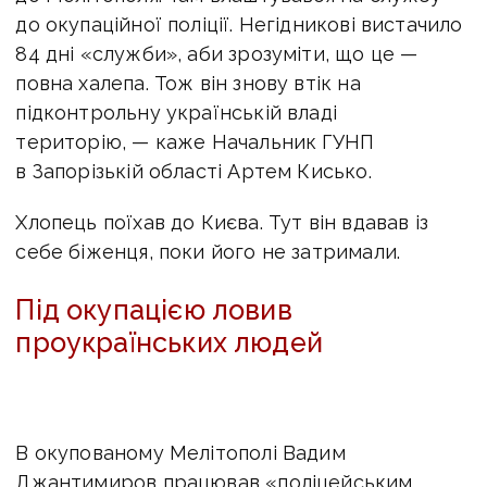
до окупаційної поліції. Негідникові вистачило
84 дні «служби», аби зрозуміти, що це —
повна халепа. Тож він знову втік на
підконтрольну українській владі
територію, — каже Начальник ГУНП
в Запорізькій області Артем Кисько.
Хлопець поїхав до Києва. Тут він вдавав із
себе біженця, поки його не затримали.
Під окупацією ловив
проукраїнських людей
В окупованому Мелітополі Вадим
Джантимиров працював «поліцейським