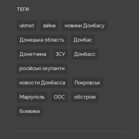
ТЕГИ
ukrnet
війна
новини Донбасу
Донецька область
Донбас
Донетчина
ЗСУ
Донбасс
російські окупанти
новости Донбасса
Покровськ
Маріуполь
ООС
обстріли
боевики