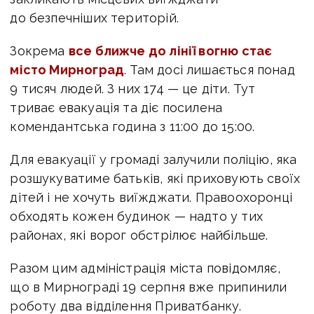
до безпечніших територій.
Зокрема
все ближче до лінії вогню стає
місто Мирноград
. Там
досі лишається понад
9 тисяч людей. З них 174 — це діти. Тут
триває евакуація та діє посилена
комендантська година з 11:00 до 15:00.
Для евакуації у громаді залучили п
оліцію, яка
розшукуватиме батьків, які приховують своїх
дітей і не хочуть виїжджати.
Правоохоронці
обходять кожен будинок — надто у тих
районах, які ворог обстрілює найбільше.
Разом цим адміністрація міста повідомляє,
що в Мирнограді 19 серпня вже припинили
роботу два відділення Приватбанку.