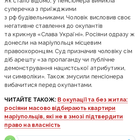
Як стало відомо, у пенсіонера виникла
суперечка з приїжджими
з рф будівельниками. Чоловік висловив своє
негативне ставлення до окупантів
та крикнув «Слава Україні». Росіяни одразу ж
донесли на маріупольця місцевим
правоохоронцям.
Суд призначив чоловіку сім
діб арешту «за пропаганду чи публічне
демонстрування нацистської атрибутики,
чи символіки». Також змусили пенсіонера
вибачитися перед окупантами.
ЧИТАЙТЕ ТАКОЖ:
В окупації та без житла:
росіяни масово відбирають квартири
маріупольців, які не в змозі підтвердити
право на власність