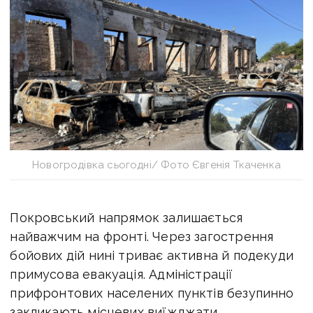
Новогродівка сьогодні/ Фото Євгенія Ткаченка
Покровський напрямок залишається
найважчим на фронті. Через загострення
бойових дій нині триває активна й подекуди
примусова евакуація. Адміністрації
прифронтових населених пунктів безупинно
закликають місцевих виїжджати