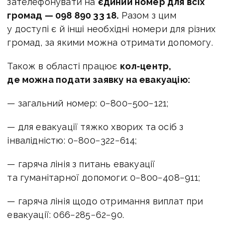
зателефонувати на
єдиний номер для всіх
громад — 098 890 33 18.
Разом з цим
у доступі є й інші необхідні номери для різних
громад, за якими можна отримати допомогу.
Також в області працює
кол-центр,
де можна подати заявку на евакуацію:
— загальний номер: 0−800−500−121;
— для евакуації тяжко хворих та осіб з
інвалідністю: 0−800−322−614;
— гаряча лінія з питань евакуації
та гуманітарної допомоги: 0−800−408−911;
— гаряча лінія щодо отримання виплат при
евакуації: 066−285−62−90.