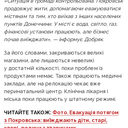
«Ситуація в громаді контрольована. Покровськ
продовжує жити, допомагаючи евакуюватися
містянам та тим, хто виїхав з інших населених
пунктів Донеччини. У місті є вода, світло, газ,
фінансові установи працюють, але бізнес
почав виїжджати», — інформує Добряк
.
За його словами, закриваються великі
магазини, але лишаються невеликі
у достатній кількості, поки проблем із
продуктами немає. Також працюють медичні
заклади, але на релокацію чекає вже
перинатальний центр. Клінічна лікарня і
міська поки працюють у штатному режимі.
ЧИТАЙТЕ ТАКОЖ:
Фото. Евакуація потягом
з Покровська: виїжджають діти, старі,
хворі, родини з тваринами