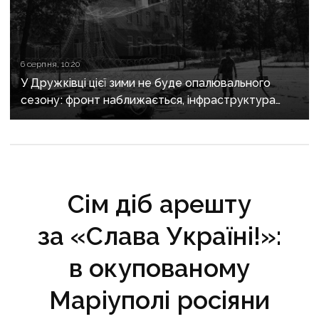
6 серпня, 10:20
У Дружківці цієї зими не буде опалювального
сезону: фронт наближається, інфраструктура
критично зруйнована
Сім діб арешту
за «Слава Україні!»:
в окупованому
Маріуполі росіяни