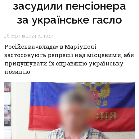
засудили пенсіонера
за українське гасло
26 серпня 2024 р., 10:14
Російська «влада» в Маріуполі
застосовують репресії над місцевими, аби
придушувати їх справжню українську
позицію.