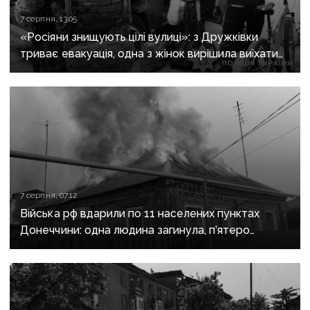
7 серпня, 13:05
«Росіяни знищують цілі вулиці»: з Дружківки
триває евакуація, одна з жінок вирішила виїхати
після загибелі чоловіка
7 серпня, 07:12
Війська рф вдарили по 11 населених пунктах
Донеччини: одна людина загинула, п’ятеро
поранені