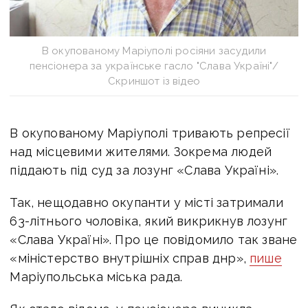
В окупованому Маріуполі росіяни засудили
пенсіонера за українське гасло "Слава Україні"/
Скриншот із відео
В окупованому Маріуполі тривають репресії
над місцевими жителями. Зокрема людей
піддають під суд за лозунг «Слава Україні».
Так, нещодавно окупанти у місті затримали
63-літнього чоловіка, який викрикнув лозунг
«Слава Україні». Про це повідомило так зване
«міністерство внутрішніх справ днр»,
пише
Маріупольська міська рада.