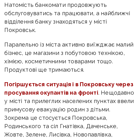
Натомість банкомати продовжують
обслуговуватись та працювати, а н
айближчі
відділення банку знаходяться у місті
Покровськ.
Паралельно із міста активно виїжджає малий
бізнес, це магазини з побутовою технікою,
хімією, косметичними товарами тощо.
Продуктові ще тримаються.
Погіршується ситуація і в Покровську через
просування окупантів на фронті
. Нещодавно
у місті та прилеглих населених пунктах ввели
примусову евакуацію родин з дітьми.
Зокрема це стосується
Покровська
,
Родинського
та сіл
Гнатівка
,
Даченське
,
Жовте
,
Зелене
,
Лисівка
,
Новопавлівка
,