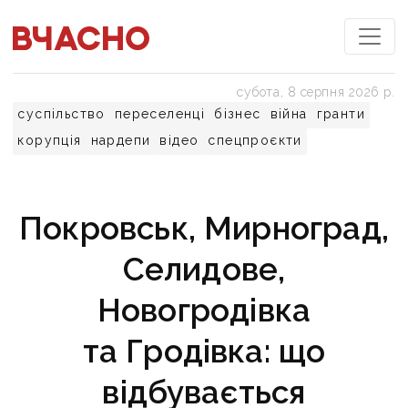
субота, 8 серпня 2026 р.
суспільство
переселенці
бізнес
війна
гранти
корупція
нардепи
відео
спецпроєкти
Покровськ, Мирноград,
Селидове,
Новогродівка
та Гродівка: що
відбувається