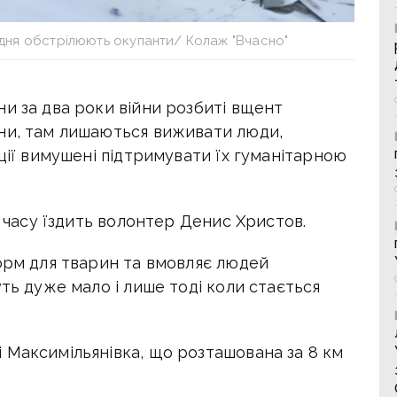
дня обстрілюють окупанти/ Колаж "Вчасно"
и за два роки війни розбиті вщент
ни, там лишаються виживати люди,
ації вимушені підтримувати їх гуманітарною
д часу їздить волонтер Денис Христов.
корм для тварин та вмовляє людей
уть дуже мало і лише тоді коли стається
і
Максимільянівка, що розташована за 8 км