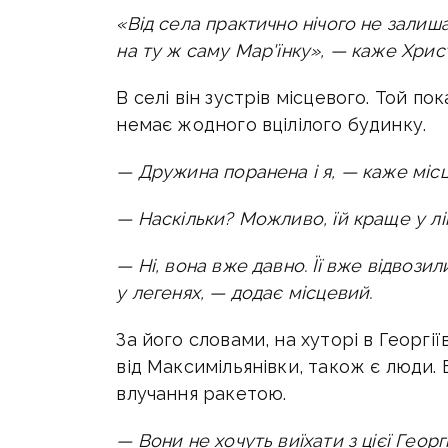
«Від села практично нічого не залиш
на ту ж саму Мар'їнку», — каже Хрис
В селі він зустрів місцевого. Той по
немає жодного вцілілого будинку.
— Дружина поранена і я, — каже міс
— Наскільки? Можливо, їй краще у лі
— Ні, вона вже давно. Її вже відвози
у легенях, — додає місцевий.
За його словами, на хуторі в Георгії
від Максимільянівки, також є люди. Б
влучання ракетою.
— Вони не хочуть виїхати з цієї Георг