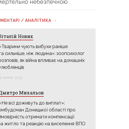
мертельно небезпечною
МЕНТАРІ / АНАЛІТИКА
Віталій Новик
«Тварини чують вибухи раніше
та сильніше, ніж людина»: зоопсихолог
розповів, як війна впливає на домашніх
улюбленців
31 липня, 12:33
Дмитро Михальов
«Не всі доживуть до виплат»:
омбудсман Донецької області про
ймовірність отримати компенсації
за житло та реакцію на виселення ВПО