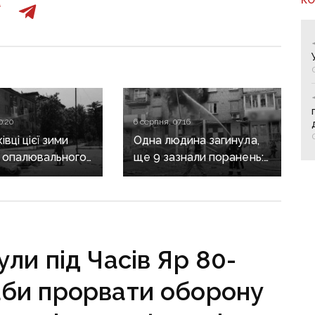
0:20
6 серпня, 07:16
вці цієї зими
Одна людина загинула,
 опалювального
ще 9 зазнали поранень:
 фронт
воєнні злочини
ється,
рф на Донеччині
руктура
о зруйнована
ли під Часів Яр 80-
 аби прорвати оборону