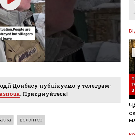
В
одії Донбасу публікуємо у телеграм-
hasnoua
. Приєднуйтеся!
Ч
с
м
тарка
волонтер
К