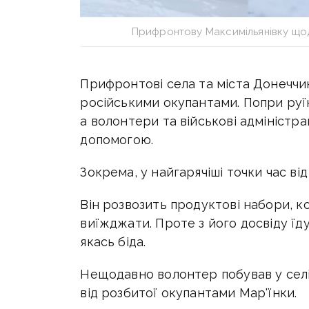
Прифронтову Максимільянівку що
Прифронтові села та міста Донеччин
російськими окупантами. Попри руї
а волонтери та військові адміністр
допомогою.
Зокрема, у найгарячіші точки час ві
Він розвозить продуктові набори, 
виїжджати. Проте з його досвіду їд
якась біда.
Нещодавно волонтер побував у сел
від розбитої окупантами Мар'їнки.