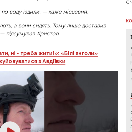
с
 по воду їздили, — каже місцевий.
КО
ють, а вони сидять. Тому лише доставив
, — підсумував Христов.
и, ні - треба жити!»: «Білі янголи»
уйовуватися з Авдіївки