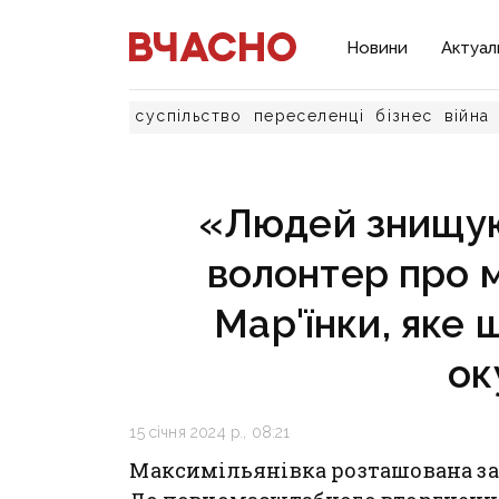
Новини
Актуал
суспільство
переселенці
бізнес
війна
«Людей знищуют
волонтер про м
Мар'їнки, яке
ок
15 січня 2024 р., 08:21
Максимільянівка розташована за 