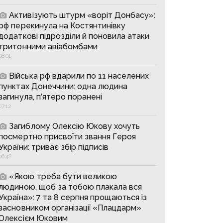
Активізують штурм «воріт Донбасу»:
рф перекинула на Костянтинівку
додаткові підрозділи й поновила атаки
тритонними авіабомбами
08:01
Війська рф вдарили по 11 населених
пунктах Донеччини: одна людина
загинула, п’ятеро поранені
07:12
Загиблому Олексію Юкову хочуть
посмертно присвоїти звання Героя
України: триває збір підписів
06:48
«Якою треба бути великою
людиною, щоб за тобою плакала вся
Україна»: 7 та 8 серпня прощаються із
засновником організації «Плацдарм»
Олексієм Юковим