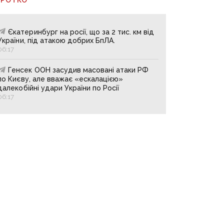
Єкатеринбург на росії, що за 2 тис. км від
України, під атакою добрих БпЛА.
06:17
Генсек ООН засудив масовані атаки РФ
по Києву, але вважає «ескалацією»
далекобійні удари України по Росії
06:17