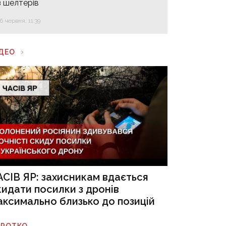
з шелтерів
16 червня, 11:39
ІДЕО
АСІВ ЯР: захисникам вдається
кидати посилки з дронів
аксимально близько до позицій
ОРОТКО