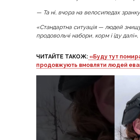
— Та ні, вчора на велосипедах зранку
«Стандартна ситуація — людей знищу
продовольчі набори, корм і їду далі»
ЧИТАЙТЕ ТАКОЖ:
«Буду тут помират
продовжують вмовляти людей евак