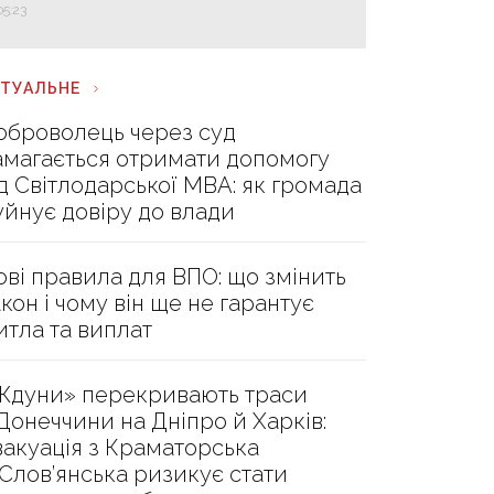
05:23
КТУАЛЬНЕ
оброволець через суд
амагається отримати допомогу
ід Світлодарської МВА: як громада
уйнує довіру до влади
ові правила для ВПО: що змінить
акон і чому він ще не гарантує
итла та виплат
Ждуни» перекривають траси
 Донеччини на Дніпро й Харків:
вакуація з Краматорська
 Слов’янська ризикує стати