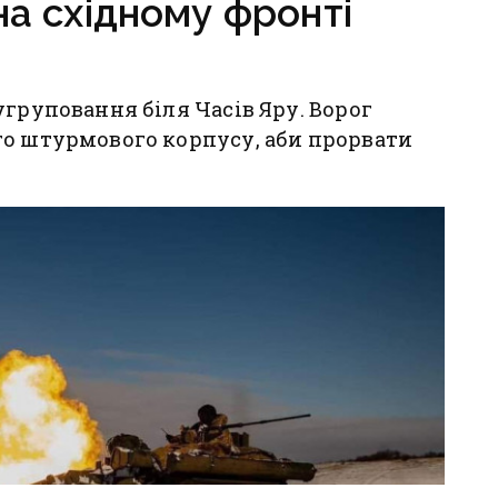
на східному фронті
угруповання біля Часів Яру. Ворог
го штурмового корпусу, аби прорвати