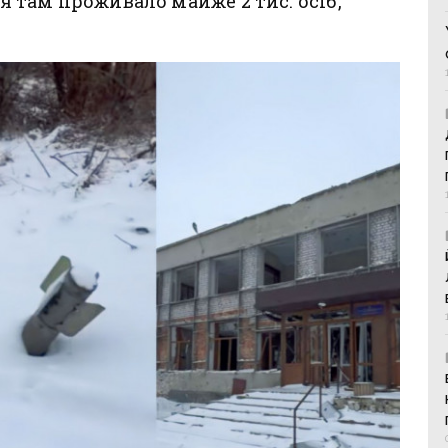
там проживало майже 2 тис. осіб,