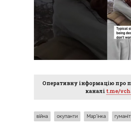
Оперативну інформацію про п
каналі
t.me/vc
війна
окупанти
Мар'їнка
гумані