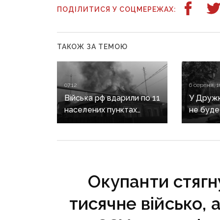
ПОДІЛИТИСЯ У СОЦМЕРЕЖАХ:
ТАКОЖ ЗА ТЕМОЮ
07:12
6 серпня, 1
Війська рф вдарили по 11
У Дружкі
населених пунктах
не буде
Донеччини: одна людина
сезону:
загинула, п’ятеро
наближа
поранені
інфраст
критичн
Окупанти стягну
тисячне військо,