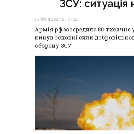
ЗСУ: ситуація 
15 січня 2024 р., 07:12
Армія рф зосередила 80-тисячне 
кинув основні сили добровільно
оборону ЗСУ.