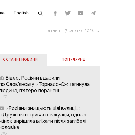
ка
English
пʼятниця, 7 серпня 2026 р.
ОСТАННІ НОВИНИ
ПОПУЛЯРНE
Відео. Росіяни вдарили
по Слов’янську «Торнадо-С»: загинула
людина, п’ятеро поранені
16:27
«Росіяни знищують цілі вулиці»:
з Дружківки триває евакуація, одна з
жінок вирішила виїхати після загибелі
чоловіка
13:05