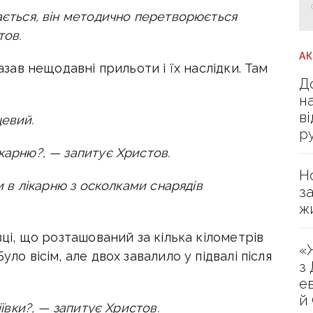
ається, він методично перетворюється
тов.
А
казав нещодавні прильоти і їх наслідки. Там
Д
н
в
цевий.
р
карню?, — запитує Христов.
Н
ли в лікарню з осколками снарядів
з
ж
вці, що розташований за кілька кілометрів
«
уло вісім, але двох завалило у підвалі після
з
е
й
іївки?, — запитує Христов.