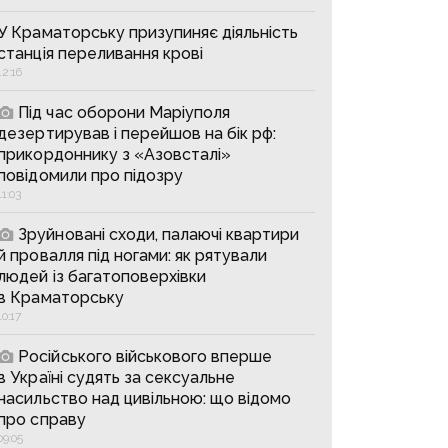
У Краматорську призупиняє діяльність
станція переливання крові
12:16
Під час оборони Маріуполя
дезертирував і перейшов на бік рф:
прикордоннику з «Азовсталі»
повідомили про підозру
11:03
Зруйновані сходи, палаючі квартири
й провалля під ногами: як рятували
людей із багатоповерхівки
в Краматорську
10:17
Російського військового вперше
в Україні судять за сексуальне
насильство над цивільною: що відомо
про справу
09:05