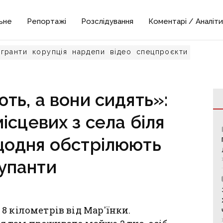
ьне
Репортажі
Розслідування
Коментарі / Аналіти
гранти
корупція
нардепи
відео
спецпроєкти
ь, а вони сидять»:
ісцевих з села біля
 щодня обстрілюють
упанти
8 кілометрів від Мар'їнки.