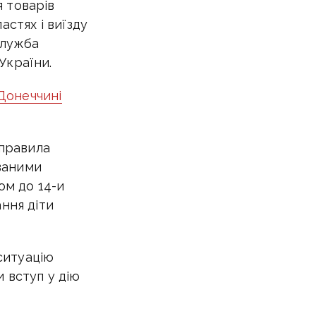
 товарів
астях і виїзду
служба
України.
 Донеччині
 правила
ваними
ом до 14-и
ння діти
ситуацію
 вступ у дію