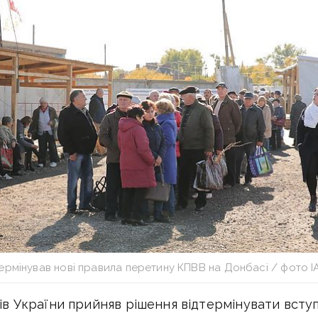
ермінував нові правила перетину КПВВ на Донбасі / фото І
рів України прийняв рішення відтермінувати вступ