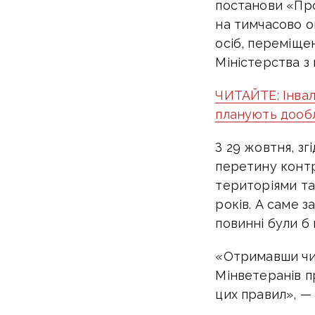
постанови «Про
на тимчасово ок
осіб, переміще
Міністерства з
ЧИТАЙТЕ: Інвалі
планують дооб
З 29 жовтня, зг
перетину конт
територіями та
років. А саме 
повинні були б
«Отримавши чис
Мінветеранів п
цих правил», — 