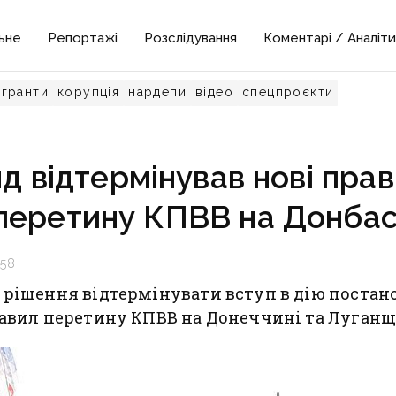
ьне
Репортажі
Розслідування
Коментарі / Аналіти
гранти
корупція
нардепи
відео
спецпроєкти
д відтермінував нові пра
перетину КПВВ на Донбас
:58
рішення відтермінувати вступ в дію постано
авил перетину КПВВ на Донеччині та Луганщ