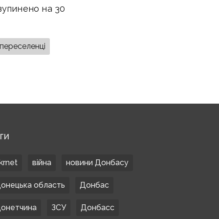
изупинено на 30
переселенці
ЕГИ
krnet
війна
новини Донбасу
онецька область
Донбас
онетчина
ЗСУ
Донбасс