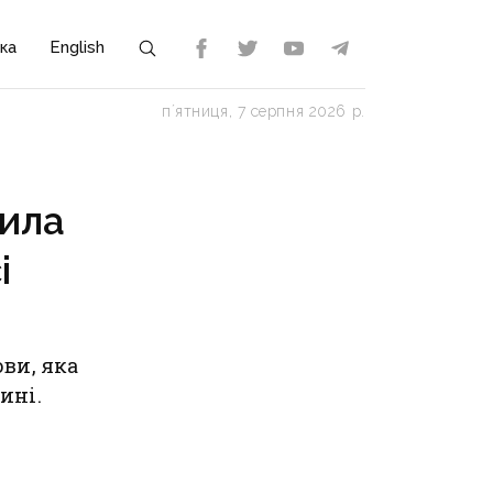
ка
English
пʼятниця, 7 серпня 2026 р.
вила
і
ви, яка
ині.