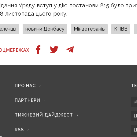
сідання Уряду вступ у дію постанови 815 було пр
28 листопада цього року.
еленцы
новини Донбасу
Мінветеранів
КПВВ
СОЦМЕРЕЖАХ:
ПРО НАС
Т
ПАРТНЕРИ
u
ТИЖНЕВИЙ ДАЙДЖЕСТ
Д
Д
RSS