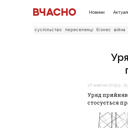
Новини
Актуал
суспільство
переселенці
бізнес
війна
Уря
16 жовтня 2019 р., 15
Уряд прийняв 
стосується пр