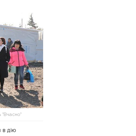
А "Вчасно"
 в дію