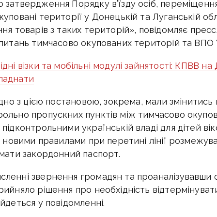
 затвердження Порядку в’їзду осіб, переміщення
уповані території у Донецькій та Луганській обл
ння товарів з таких територій», повідомляє прес
 питань тимчасово окупованих територій та ВПО 
дні візки та мобільні модулі зайнятості: КПВВ на
ладнати
ідно з цією постановою, зокрема, мали змінитись
рольно пропускних пунктів між тимчасово окупо
 підконтрольними українській владі для дітей вік
за новими правилами при перетині лінії розмежува
 мати закордонний паспорт.
ленні звернення громадян та проаналізувавши 
рийняло рішення про необхідність відтермінувати
йдеться у повідомленні.