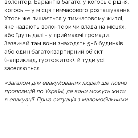
волонтер. Варіантів багато: у когось є рідня,
когось — у місця тимчасового розташування.
Хтось же лишається у тимчасовому житлі,
яке надають волонтери чи влада на місцях,
або їдуть далі - у приймаючі громади.
Зазвичай там вони знаходять 5−6 будинків
або один багатоквартирний об'єкт
(наприклад, гуртожиток), й туди усі
заселяються.
«Загалом для евакуйованих людей ще повно
пропозицій по Україні, де вони можуть жити
в евакуації. Гірша ситуація з маломобільними
категоріями — лежачими людьми, які
не можуть попіклуватися про себе. Наприклад,
зараз на евакуацію — понад сотня людей
з прифронтової Донеччини, але їх фізично