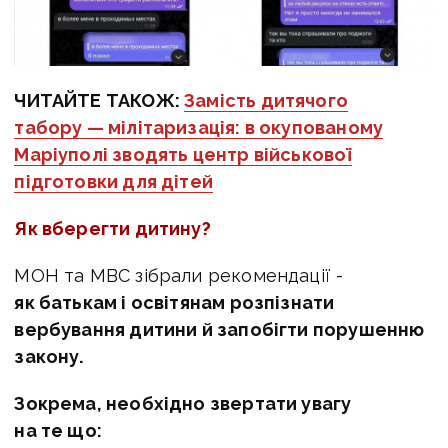
ЧИТАЙТЕ ТАКОЖ:
Замість дитячого
табору — мілітаризація: в окупованому
Маріуполі зводять центр військової
підготовки для дітей
Як вберегти дитину?
МОН та МВС зібрали рекомендації -
як батькам і освітянам розпізнати
вербування дитини й запобігти порушенню
закону.
Зокрема, необхідно звертати увагу
на те що: