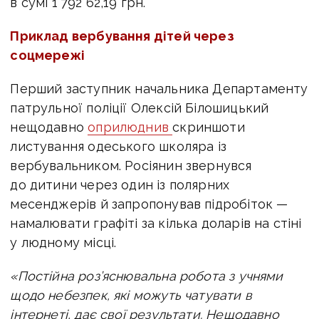
в сумі 1 792 62,19 грн.
Приклад вербування дітей через
соцмережі
Перший заступник начальника Департаменту
патрульної поліції Олексій Білошицький
нещодавно
оприлюднив
скриншоти
листування одеського школяра із
вербувальником. Росіянин звернувся
до дитини через один із полярних
месенджерів й запропонував підробіток —
намалювати графіті за кілька доларів на стіні
у людному місці.
«Постійна роз’яснювальна робота з учнями
щодо небезпек, які можуть чатувати в
інтернеті, дає свої результати. Нещодавно