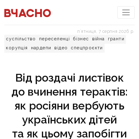
пʼятниця, 7 серпня 2026 р.
суспільство
переселенці
бізнес
війна
гранти
корупція
нардепи
відео
спецпроєкти
Від роздачі листівок
до вчинення терактів:
як росіяни вербують
українських дітей
та як цьому запобігти