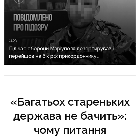
11:03
Під час оборони Маріуполя дезертирував і
перейшов на бік рф: прикордоннику
з «Азовсталі» повідомили про підозру
«Багатьох стареньких
держава не бачить»:
чому питання