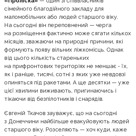
«Проліска»
— один зі співвласників
сімейного благодійного закладу для
маломобільних або людей старшого віку.
На сьогодні він переповнений — черга
на розміщення фактично може сягати кількох
місяців, зважаючи на природні причини, які
формують появу вільних ліжкомісць. Однак
від цього кількість стареньких
на прифронтових територіях не меншає - їх,
як і раніше, тисячі, сотні з яких уже невдовзі
опиняться під ракетами. А ще десятки — уже
цієї хвилини виживають, пригинаючись і
тікаючи від безпілотників і снарядів.
Євгеній Ткачов зауважує, що на сьогодні
з Донеччини найбільше евакуйовують людей
старшого віку. Розселяють — хоч куди, каже