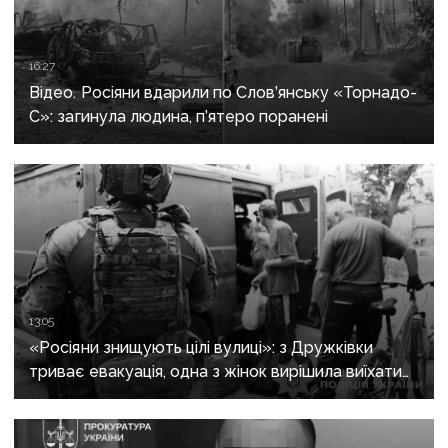
16:27
Відео. Росіяни вдарили по Слов’янську «Торнадо-
С»: загинула людина, п’ятеро поранені
13:05
«Росіяни знищують цілі вулиці»: з Дружківки
триває евакуація, одна з жінок вирішила виїхати
після загибелі чоловіка