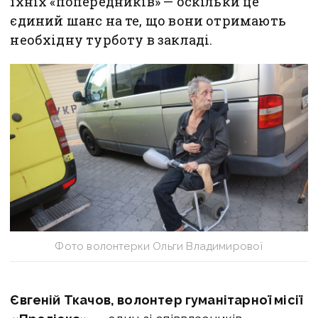
їхніх «попередників» — оскільки це
єдиний шанс на те, що вони отримають
необхідну турботу в закладі.
Фото волонтерки Ольги Владимирової
Євгеній Ткачов, волонтер гуманітарної місії