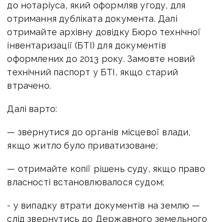
до нотаріуса, який оформляв угоду, для
отримання дубліката документа. Далі
о
тримайте архівну довідку Бюро технічної
інвентаризації (БТІ) для документів
оформлених
до 2013 року.
Замовте новий
технічний паспорт у БТІ, якщо
старий
втрачено.
Далі варто:
—
звернутися до органів місцевої влади,
якщо житло
було приватизоване;
— отримайте копії рішень суду, якщо право
власності
встановлювалося судом;
- у випадку втрати документів на землю —
слід
звернутись до Державного земельного