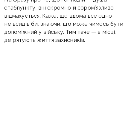
стабпункту, він скромно й сором’язливо
відмахується. Каже, що вдома все одно
не всидів би, знаючи, що може чимось бути
допоміжний у війську. Тим паче — в місці,
де рятують життя захисників.
«Я сам — доброволець, з Вінницької області, з
міста Бар. Так хлопцям і кажу, щоб вони потім
посміялися: „Я — з Бару!“. Спершу був
у батальйоні, потім коли нас розформували —
перевели в медроту. І тільки потім мене
затвердили кухарем»
, — каже Форель.