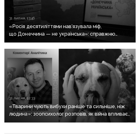
31 липня, 13:46
«Росія десятиліттями нав’язувала міф,
що Донеччина — не українська»: справжню
історію регіону зберуть в унікальному календарі
31 липня, 12:33
«Тварини чують вибухи раніше та сильніше, ніж
людина»: зоопсихолог розповів, як війна впливає
на домашніх улюбленців