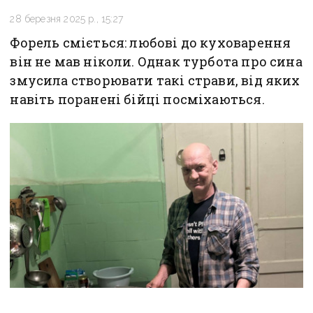
28 березня 2025 р., 15:27
Форель сміється: любові до куховарення
він не мав ніколи. Однак турбота про сина
змусила створювати такі страви, від яких
навіть поранені бійці посміхаються.