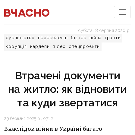
субота, 8 серпня 2026 р.
суспільство
переселенці
бізнес
війна
гранти
корупція
нардепи
відео
спецпроєкти
Втрачені документи
на житло: як відновити
та куди звертатися
29 березня 2025 р., 07:12
Внаслідок війни в Україні багато