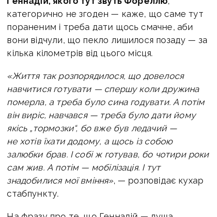
Геннадій, якого тут звуть Фореллю
,
категорично не згоден — каже, що саме тут
пораненим і треба дати щось смачне, аби
вони відчули, що пекло лишилося позаду — за
кілька кілометрів від цього місця.
«Життя так розпорядилося, що довелося
навчитися готувати — спершу коли дружина
померла, а треба було сина годувати. А потім
він виріс, навчався — треба було дати йому
якісь „тормозки“, бо вже був ледачий —
не хотів їхати додому, а щось із собою
залюбки брав. І собі ж готував, бо чотири роки
сам жив. А потім — мобілізація. І тут
знадобилися мої вміння»
, — розповідає кухар
стабпункту.
На фразу про те, що Геннадій — душа