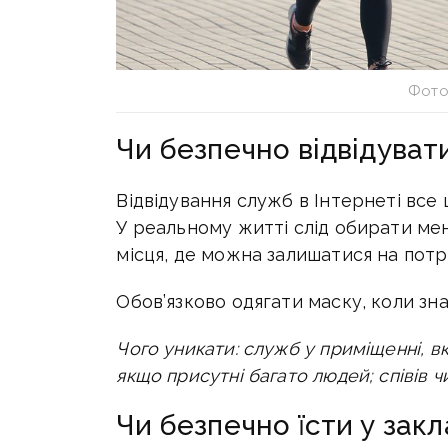
Фото
Чи безпечно відвідуват
Відвідування служб в Інтернеті все
У реальному житті слід обирати ме
місця, де можна залишатися на потрі
Обов’язково одягати маску, коли зн
Чого уникати: служб у приміщенні, 
якщо присутні багато людей; співів ч
Чи безпечно їсти у зак