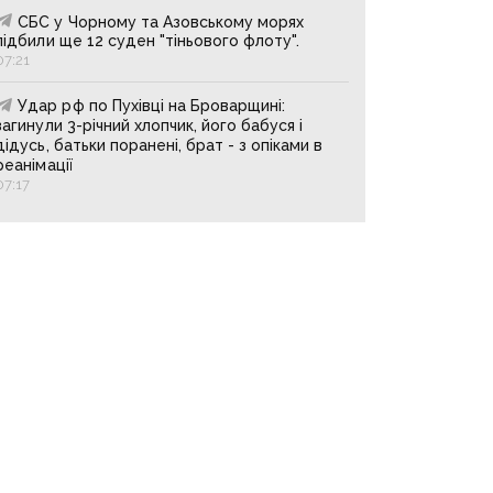
СБС у Чорному та Азовському морях
підбили ще 12 суден "тіньового флоту".
07:21
Удар рф по Пухівці на Броварщині:
загинули 3-річний хлопчик, його бабуся і
дідусь, батьки поранені, брат - з опіками в
реанімації
07:17