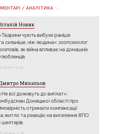
МЕНТАРІ / АНАЛІТИКА
Віталій Новик
«Тварини чують вибухи раніше
та сильніше, ніж людина»: зоопсихолог
розповів, як війна впливає на домашніх
улюбленців
31 липня, 12:33
Дмитро Михальов
«Не всі доживуть до виплат»:
омбудсман Донецької області про
ймовірність отримати компенсації
за житло та реакцію на виселення ВПО
з шелтерів
16 червня, 11:39