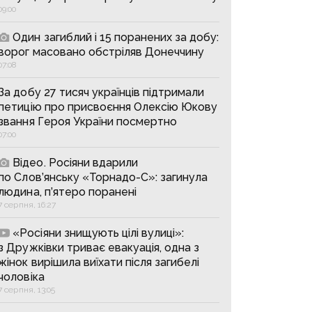
09:00
Один загиблий і 15 поранених за добу:
ворог масовано обстріляв Донеччину
07:08
За добу 27 тисяч українців підтримали
петицію про присвоєння Олексію Юкову
звання Героя України посмертно
07:00
Відео. Росіяни вдарили
по Слов’янську «Торнадо-С»: загинула
людина, п’ятеро поранені
7 серпня, 16:27
«Росіяни знищують цілі вулиці»:
з Дружківки триває евакуація, одна з
жінок вирішила виїхати після загибелі
чоловіка
7 серпня, 13:05