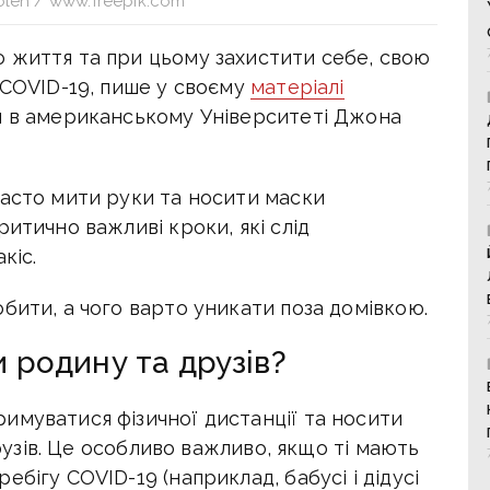
oleh / www.freepik.com
 життя та при цьому захистити себе, свою
 COVID-19, пише у своєму
матеріалі
й в американському Університеті Джона
часто мити руки та носити маски
итично важливі кроки, які слід
кіс.
бити, а чого варто уникати поза домівкою.
и родину та друзів?
имуватися фізичної дистанції та носити
друзів. Це особливо важливо, якщо ті мають
бігу COVID-19 (наприклад, бабусі і дідусі