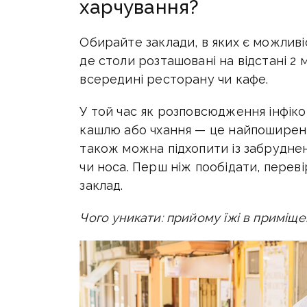
харчування?
Обирайте заклади, в яких є можливіс
де столи розташовані на відстані 2 
всередині ресторану чи кафе.
У той час як розповсюдження інфік
кашлю або чхання — це найпоширені
також можна підхопити із забруднен
чи носа. Перш ніж пообідати, переві
заклад.
Чого уникати: прийому їжі в приміще