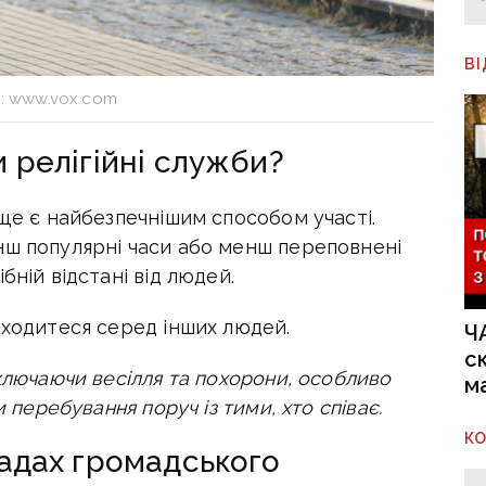
В
: www.vox.com
и релігійні служби?
 ще є найбезпечнішим способом участі.
нш популярні часи або менш переповнені
бній відстані від людей.
аходитеся серед інших людей.
Ч
с
включаючи весілля та похорони, особливо
м
и перебування поруч із тими, хто співає.
К
ладах громадського