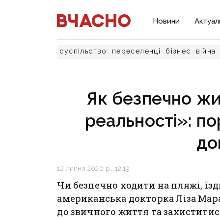
Новини
Актуал
суспільство
переселенці
бізнес
війна
Як безпечно жит
реальності»: п
до
12 липня 2020 р., 12:19
Чи безпечно ходити на пляжі, їзди
американська докторка Ліза Мар
до звичного життя та захиститис