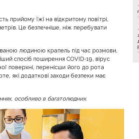
ть прийому їжі на відкритому повітрі,
метрів. Це безпечніше, ніж перебувати
ованою людиною крапель під час розмови,
ший спосіб поширення COVID-19, вірус
ої поверхні, перенісши його до рота
рте, які додаткові заходи безпеки має
ннях, особливо в багатолюдних.