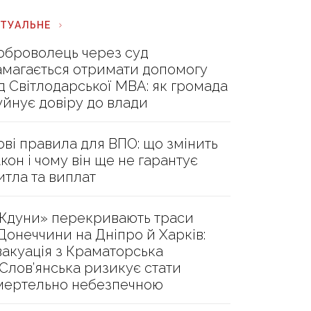
КТУАЛЬНЕ
оброволець через суд
амагається отримати допомогу
ід Світлодарської МВА: як громада
уйнує довіру до влади
ові правила для ВПО: що змінить
акон і чому він ще не гарантує
итла та виплат
Ждуни» перекривають траси
 Донеччини на Дніпро й Харків:
вакуація з Краматорська
 Слов’янська ризикує стати
мертельно небезпечною