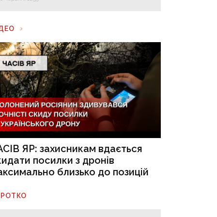
ІДЕО
АСІВ ЯР: захисникам вдається
кидати посилки з дронів
аксимально близько до позицій
ОРОТКО