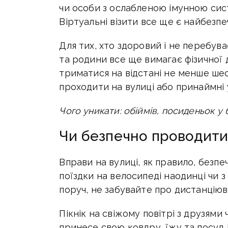
чи особи з ослабленою імунною сис
Віртуальні візити все ще є найбезп
Для тих, хто здоровий і не перебуває
та родини все ще вимагає фізичної 
триматися на відстані не менше шес
проходити на вулиці або принаймні
Чого уникати: обіймів, посиденьок у б
Чи безпечно проводити 
Вправи на вулиці, як правило, безпе
поїздки на велосипеді наодинці чи з
поруч, не забувайте про дистанціюв
Пікнік на свіжому повітрі з друзям
принесе свою ковдру, їжу та посуд 