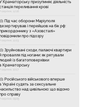
У Краматорську призупиняє діяльність
станція переливання крові
7 серпня, 12:16
Під час оборони Маріуполя
дезертирував і перейшов на бік рф:
прикордоннику з «Азовсталі»
повідомили про підозру
7 серпня, 11:03
Зруйновані сходи, палаючі квартири
й провалля під ногами: як рятували
людей із багатоповерхівки
в Краматорську
7 серпня, 10:17
Російського військового вперше
в Україні судять за сексуальне
насильство над цивільною: що відомо
про справу
7 серпня, 09:05