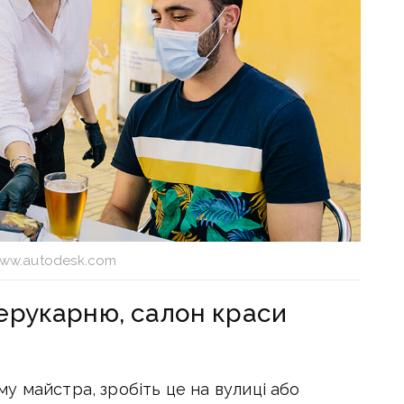
ww.autodesk.com
перукарню, салон краси
у майстра, зробіть це на вулиці або