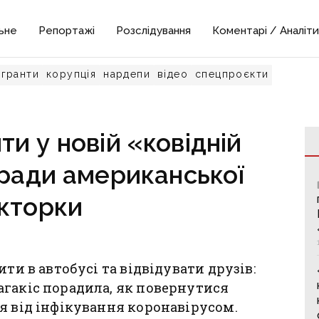
ьне
Репортажі
Розслідування
Коментарі / Аналіти
гранти
корупція
нардепи
відео
спецпроєкти
и у новій «ковідній
оради американської
кторки
ти в автобусі та відвідувати друзів:
агакіс порадила, як повернутися
я від інфікування коронавірусом.