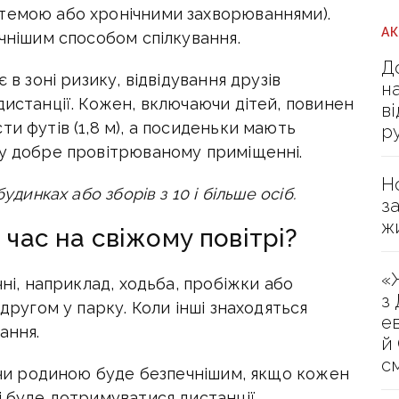
темою або хронічними захворюваннями).
А
ечнішим способом спілкування.
Д
 в зоні ризику, відвідування друзів
н
дистанції. Кожен, включаючи дітей, повинен
в
ти футів (1,8 м), а посиденьки мають
р
 у добре провітрюваному приміщенні.
Н
удинках або зборів з 10 і більше осіб.
з
ж
час на свіжому повітрі?
«
чні, наприклад, ходьба, пробіжки або
з
 другом у парку. Коли інші знаходяться
е
ання.
й
с
и чи родиною буде безпечнішим, якщо кожен
і буде дотримуватися дистанції.