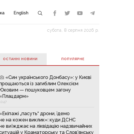
ка
English
субота, 8 серпня 2026 р.
ОСТАННІ НОВИНИ
ПОПУЛЯРНE
«Син українського Донбасу»: у Києві
прощаються із загиблим Олексієм
Юковим — пошуковцем загону
«Плацдарм»
10:47
«Екіпажі „пасуть“ дрони, їдемо
не на кожен виклик»: куди ДСНС
не виїжджає на ліквідацію надзвичайних
ситуацій у Краматорську та Слов’янську