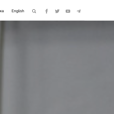
ка
English