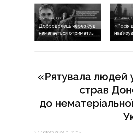
3 серпня, 13:28
31 липня, 1
Доброволець через суд
«Росія 
намагається отримати
нав’язув
допомогу від
що Дон
Світлодарської МВА:
не украї
як громада руйнує
справжн
довіру до влади
регіону
в уніка
«Рятувала людей у 
страв Дон
до нематеріально
У
27 лютого 2024 р., 11:05