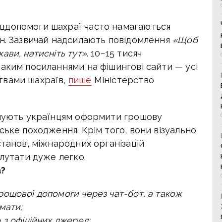
цдопомоги шахраї часто намагаються
ян. Зазвичай надсилають повідомлення
«
Щоб
ави, натисніть тут»
. 10−15 тисяч
аким посиланнями на фішингові сайти — усі
твами шахраїв,
пише
Міністерство
онують українцям оформити грошову
ське походження. Крім того, вони візуально
станов, міжнародних організацій
плутати дуже легко.
а?
ошової допомоги через чат-бот, а також
мати;
 з офіційних джерел;