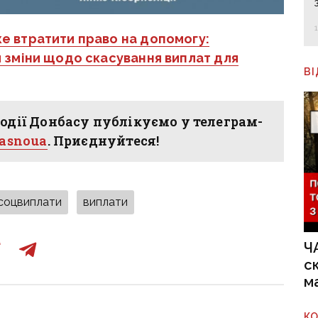
е втратити право на допомогу:
 зміни щодо скасування виплат для
В
одії Донбасу публікуємо у телеграм-
hasnoua
. Приєднуйтеся!
соцвиплати
виплати
Ч
с
м
К