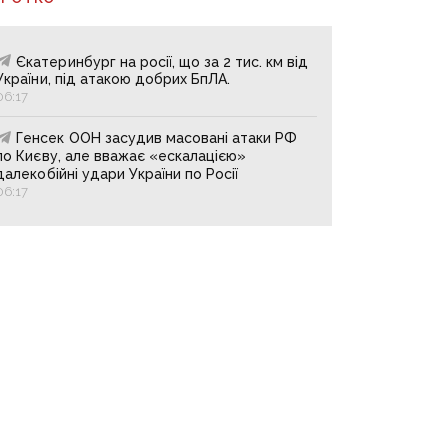
Єкатеринбург на росії, що за 2 тис. км від
України, під атакою добрих БпЛА.
06:17
Генсек ООН засудив масовані атаки РФ
по Києву, але вважає «ескалацією»
далекобійні удари України по Росії
06:17