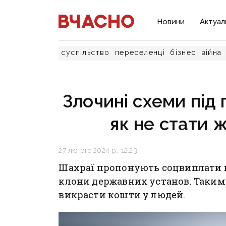
Новини
Актуал
суспільство
переселенці
бізнес
війна
Злочині схеми під
як не стати 
27 лютого 2024 р., 12:23
Шахраї пропонують соцвиплати в
клони державних установ. Таким
викрасти кошти у людей.