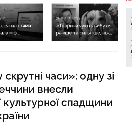
3:46
31 липня, 12:33
десятиліттями
«Тварини чують вибухи
ала міф,
раніше та сильніше, ніж
еччина —
людина»: зоопсихолог
нська»:
розповів, як війна
ю історію
впливає на домашніх
 зберуть
улюбленців
льному календарі
скрутні часи»: одну зі
еччини внесли
ї культурної спадщини
країни