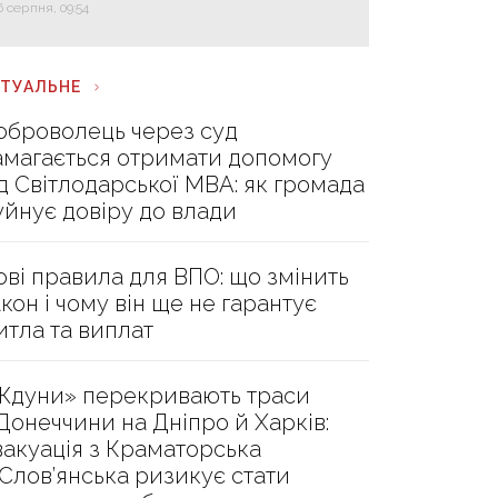
6 серпня, 09:54
КТУАЛЬНЕ
оброволець через суд
амагається отримати допомогу
ід Світлодарської МВА: як громада
уйнує довіру до влади
ові правила для ВПО: що змінить
акон і чому він ще не гарантує
итла та виплат
Ждуни» перекривають траси
 Донеччини на Дніпро й Харків:
вакуація з Краматорська
 Слов’янська ризикує стати