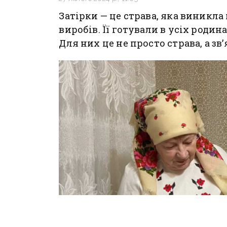
Затірки — це страва, яка виникл
виробів. Її готували в усіх родин
Для них це не просто страва, а зв