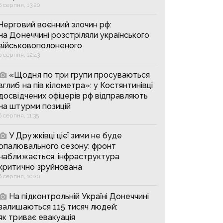
6 серпня, 13:20
Черговий воєнний злочин рф:
на Донеччині розстріляли українського
військовополоненого
6 серпня, 12:43
«Щодня по три групи просуваються
вглиб на пів кілометра»: у Костянтинівці
досвідчених офіцерів рф відправляють
на штурми позицій
6 серпня, 11:35
У Дружківці цієї зими не буде
опалювального сезону: фронт
наближається, інфраструктура
критично зруйнована
6 серпня, 10:20
На підконтрольній Україні Донеччині
залишаються 115 тисяч людей:
як триває евакуація