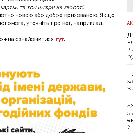
картки та три цифри на звороті.
лютно новою або добре прихованою. Якщо
помога, уточніть про неї, наприклад,
А
Д
можна ознайомитися
тут
.
н
в
р
Н
з
ж
«
з
е
й