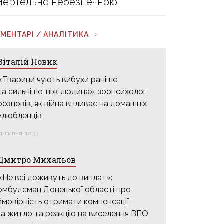
мертельно небезпечною
МЕНТАРІ / АНАЛІТИКА
Віталій Новик
«Тварини чують вибухи раніше
та сильніше, ніж людина»: зоопсихолог
розповів, як війна впливає на домашніх
улюбленців
31 липня, 12:33
Дмитро Михальов
«Не всі доживуть до виплат»:
омбудсман Донецької області про
ймовірність отримати компенсації
за житло та реакцію на виселення ВПО