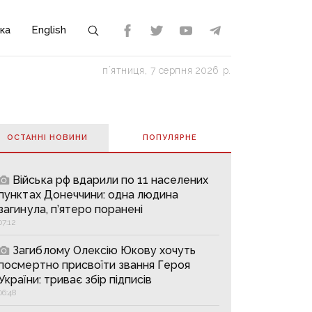
ка
English
пʼятниця, 7 серпня 2026 р.
ОСТАННІ НОВИНИ
ПОПУЛЯРНE
Війська рф вдарили по 11 населених
пунктах Донеччини: одна людина
загинула, п’ятеро поранені
07:12
Загиблому Олексію Юкову хочуть
посмертно присвоїти звання Героя
України: триває збір підписів
06:48