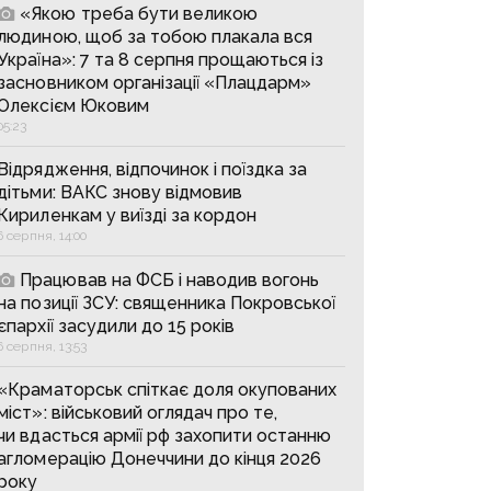
«Якою треба бути великою
людиною, щоб за тобою плакала вся
Україна»: 7 та 8 серпня прощаються із
засновником організації «Плацдарм»
Олексієм Юковим
05:23
Відрядження, відпочинок і поїздка за
дітьми: ВАКС знову відмовив
Кириленкам у виїзді за кордон
6 серпня, 14:00
Працював на ФСБ і наводив вогонь
на позиції ЗСУ: священника Покровської
єпархії засудили до 15 років
6 серпня, 13:53
«Краматорськ спіткає доля окупованих
міст»: військовий оглядач про те,
чи вдасться армії рф захопити останню
агломерацію Донеччини до кінця 2026
року