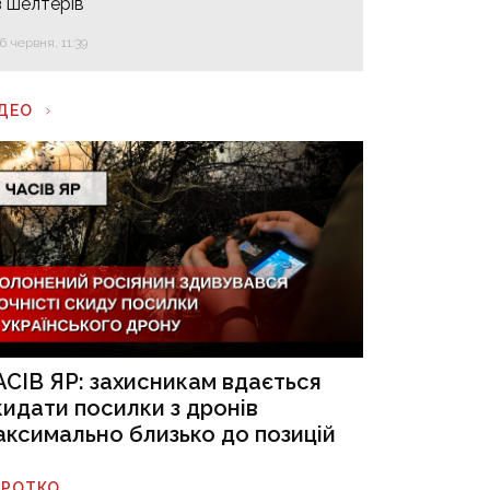
з шелтерів
16 червня, 11:39
ІДЕО
АСІВ ЯР: захисникам вдається
кидати посилки з дронів
аксимально близько до позицій
ОРОТКО