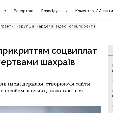
ьне
Репортажі
Розслідування
Коментарі / Аналіти
гранти
корупція
нардепи
відео
спецпроєкти
 прикриттям соцвиплат:
жертвами шахраїв
ід імені держави, створюючи сайти-
 способом злочинці намагаються