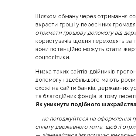
Шляхом обману через отримання со
вкрасти гроші у пересічних громад
отримати грошову допомогу від держ
користувачів щодня переходять за т
вони потенційно можуть стати жер
соцполітики.
Низка таких сайтів-двійників проп
допомогу і здебільшого мають росій
схожі на сайти банків, державних у
та благодійних фондів, а тому пере
Як уникнути подібного шахрайств
— не погоджуйтеся на оформлення гр
сплату державного мита, щоб її отри
— дізнавайтеся інформацію виключно