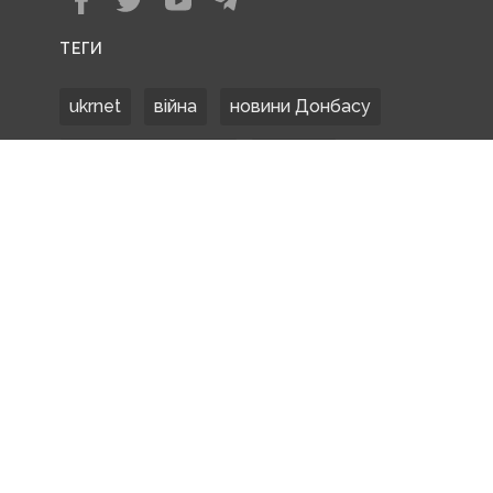
ТЕГИ
ukrnet
війна
новини Донбасу
Донецька область
Донбас
Донетчина
ЗСУ
Донбасс
російські окупанти
новости Донбасса
Покровськ
Маріуполь
ООС
обстріли
боевики