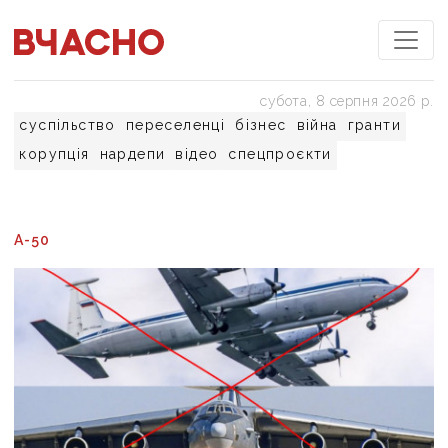
субота, 8 серпня 2026 р.
суспільство
переселенці
бізнес
війна
гранти
корупція
нардепи
відео
спецпроєкти
А-50