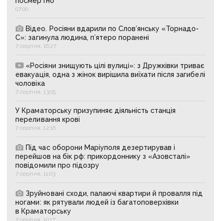
посмертно
07:00
Відео. Росіяни вдарили по Слов’янську «Торнадо-
С»: загинула людина, п’ятеро поранені
7 серпня, 16:27
«Росіяни знищують цілі вулиці»: з Дружківки триває
евакуація, одна з жінок вирішила виїхати після загибелі
чоловіка
7 серпня, 13:05
У Краматорську призупиняє діяльність станція
переливання крові
7 серпня, 12:16
Під час оборони Маріуполя дезертирував і
перейшов на бік рф: прикордоннику з «Азовсталі»
повідомили про підозру
7 серпня, 11:03
Зруйновані сходи, палаючі квартири й провалля під
ногами: як рятували людей із багатоповерхівки
в Краматорську
7 серпня, 10:17