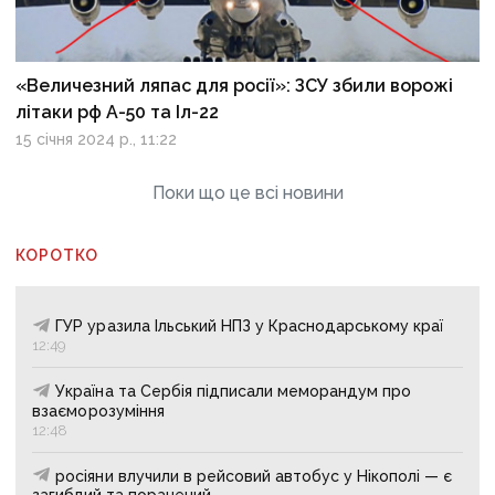
«Величезний ляпас для росії»: ЗСУ збили ворожі
літаки рф А-50 та Іл-22
15 січня 2024 р., 11:22
Поки що це всі новини
КОРОТКО
ГУР уразила Ільський НПЗ у Краснодарському краї
12:49
Україна та Сербія підписали меморандум про
взаєморозуміння
12:48
росіяни влучили в рейсовий автобус у Нікополі — є