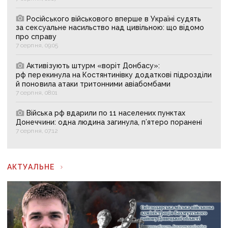
Російського військового вперше в Україні судять
за сексуальне насильство над цивільною: що відомо
про справу
7 серпня, 09:05
Активізують штурм «воріт Донбасу»:
рф перекинула на Костянтинівку додаткові підрозділи
й поновила атаки тритонними авіабомбами
7 серпня, 08:01
Війська рф вдарили по 11 населених пунктах
Донеччини: одна людина загинула, п’ятеро поранені
7 серпня, 07:12
АКТУАЛЬНЕ