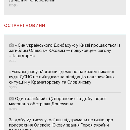
загиблий та поранений
12:48
ОСТАННІ НОВИНИ
«Син українського Донбасу»: у Києві прощаються із
загиблим Олексієм Юковим — пошуковцем загону
«Плацдарм»
10:47
«Екіпажі „пасуть“ дрони, їдемо не на кожен виклик»:
куди ДСНС не виїжджає на ліквідацію надзвичайних
ситуацій у Краматорську та Слов’янську
09:00
Один загиблий і 15 поранених за добу: ворог
масовано обстріляв Донеччину
07:08
За добу 27 тисяч українців підтримали петицію про
присвоєння Олексію Юкову звання Героя України