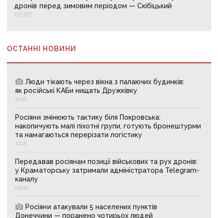
дронів перед зимовим періодом — Скібіцький
07:07
ОСТАННІ НОВИНИ
Люди тікають через вікна з палаючих будинків:
як російські КАБи нищать Дружківку
11:06
Росіяни змінюють тактику біля Покровська:
накопичують малі піхотні групи, готують бронештурми
та намагаються перерізати логістику
10:15
Передавав росіянам позиції військових та рух дронів:
у Краматорську затримали адміністратора Telegram-
каналу
09:05
Росіяни атакували 5 населених пунктів
Донеччини — поранено чотирьох людей