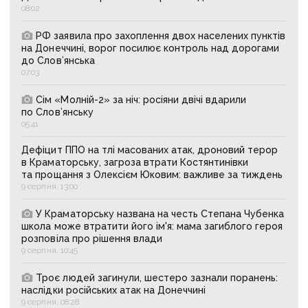
08:02
РФ заявила про захоплення двох населених пунктів
на Донеччині, ворог посилює контроль над дорогами
до Слов’янська
07:03
Сім «Молній-2» за ніч: росіяни двічі вдарили
по Слов’янську
05:41
Дефіцит ППО на тлі масованих атак, дроновий терор
в Краматорську, загроза втрати Костянтинівки
та прощання з Олексієм Юковим: важливе за тиждень
9 серпня, 13:00
У Краматорську названа на честь Степана Чубенка
школа може втратити його ім'я: мама загиблого героя
розповіла про рішення влади
9 серпня, 10:45
Троє людей загинули, шестеро зазнали поранень:
наслідки російських атак на Донеччині
9 серпня, 08:28