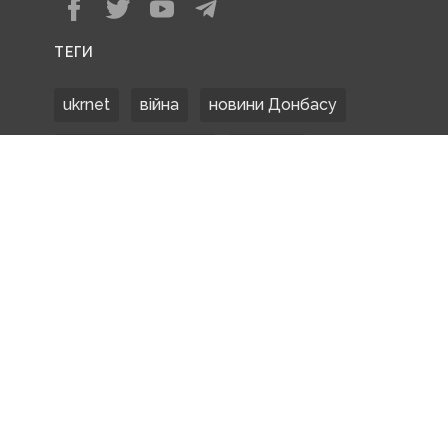
ТЕГИ
ukrnet
війна
новини Донбасу
Донецька область
Донбас
Донетчина
ЗСУ
Донбасс
російські окупанти
новости Донбасса
Покровськ
Маріуполь
ООС
обстріли
боевики