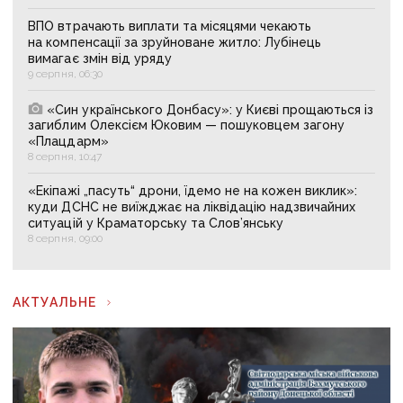
ВПО втрачають виплати та місяцями чекають
на компенсації за зруйноване житло: Лубінець
вимагає змін від уряду
9 серпня, 06:30
«Син українського Донбасу»: у Києві прощаються із
загиблим Олексієм Юковим — пошуковцем загону
«Плацдарм»
8 серпня, 10:47
«Екіпажі „пасуть“ дрони, їдемо не на кожен виклик»:
куди ДСНС не виїжджає на ліквідацію надзвичайних
ситуацій у Краматорську та Слов’янську
8 серпня, 09:00
АКТУАЛЬНЕ