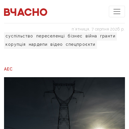
пʼятниця, 7 серпня 2026 р.
суспільство
переселенці
бізнес
війна
гранти
корупція
нардепи
відео
спецпроєкти
АЕС