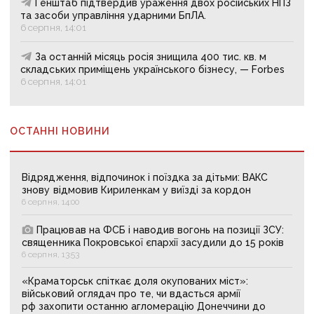
Генштаб підтвердив ураження двох російських НПЗ
та засоби управління ударними БпЛА.
6 серпня, 14:01
За останній місяць росія знищила 400 тис. кв. м
складських приміщень українського бізнесу, — Forbes
6 серпня, 14:01
ОСТАННІ НОВИНИ
Відрядження, відпочинок і поїздка за дітьми: ВАКС
знову відмовив Кириленкам у виїзді за кордон
6 серпня, 14:00
Працював на ФСБ і наводив вогонь на позиції ЗСУ:
священника Покровської єпархії засудили до 15 років
6 серпня, 13:53
«Краматорськ спіткає доля окупованих міст»:
військовий оглядач про те, чи вдасться армії
рф захопити останню агломерацію Донеччини до