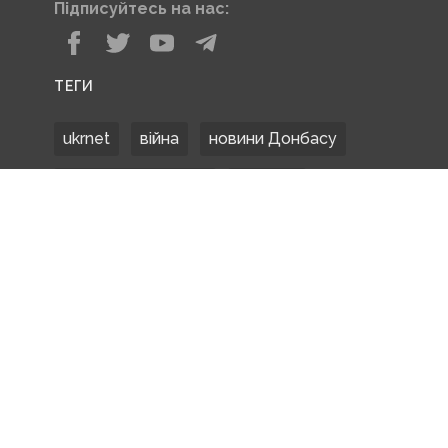
Підписуйтесь на нас:
ТЕГИ
ukrnet
війна
новини Донбасу
Донецька область
Донбас
Донетчина
ЗСУ
Донбасс
російські окупанти
новости Донбасса
Покровськ
Маріуполь
ООС
обстріли
боевики