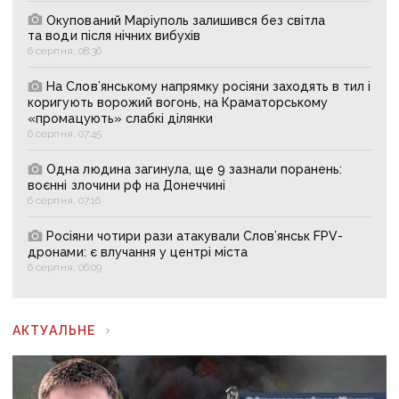
Окупований Маріуполь залишився без світла
та води після нічних вибухів
6 серпня, 08:36
На Слов’янському напрямку росіяни заходять в тил і
коригують ворожий вогонь, на Краматорському
«промацують» слабкі ділянки
6 серпня, 07:45
Одна людина загинула, ще 9 зазнали поранень:
воєнні злочини рф на Донеччині
6 серпня, 07:16
Росіяни чотири рази атакували Слов’янськ FPV-
дронами: є влучання у центрі міста
6 серпня, 06:09
АКТУАЛЬНЕ