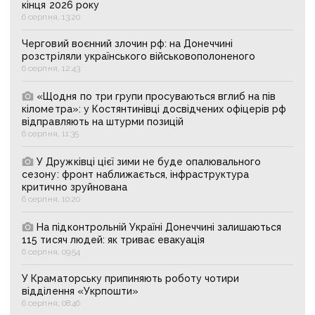
кінця 2026 року
6 серпня, 13:20
Черговий воєнний злочин рф: на Донеччині
розстріляли українського військовополоненого
6 серпня, 12:43
«Щодня по три групи просуваються вглиб на пів
кілометра»: у Костянтинівці досвідчених офіцерів рф
відправляють на штурми позицій
6 серпня, 11:35
У Дружківці цієї зими не буде опалювального
сезону: фронт наближається, інфраструктура
критично зруйнована
6 серпня, 10:20
На підконтрольній Україні Донеччині залишаються
115 тисяч людей: як триває евакуація
6 серпня, 09:54
У Краматорську припиняють роботу чотири
відділення «Укрпошти»
6 серпня, 08:46