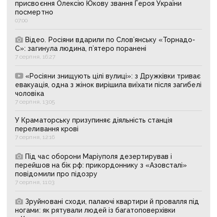
присвоєння Олексію Юкову звання Героя України
посмертно
07:00
Відео. Росіяни вдарили по Слов’янську «Торнадо-
С»: загинула людина, п’ятеро поранені
7 серпня, 16:27
«Росіяни знищують цілі вулиці»: з Дружківки триває
евакуація, одна з жінок вирішила виїхати після загибелі
чоловіка
7 серпня, 13:05
У Краматорську призупиняє діяльність станція
переливання крові
7 серпня, 12:16
Під час оборони Маріуполя дезертирував і
перейшов на бік рф: прикордоннику з «Азовсталі»
повідомили про підозру
7 серпня, 11:03
Зруйновані сходи, палаючі квартири й провалля під
ногами: як рятували людей із багатоповерхівки