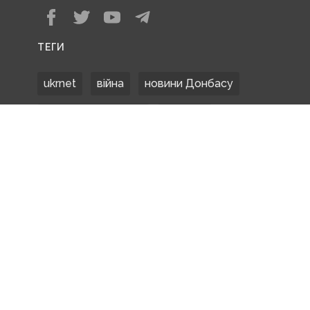
ТЕГИ
ukrnet
війна
новини Донбасу
Донецька область
Донбас
Донетчина
ЗСУ
Донбасс
російські окупанти
новости Донбасса
Покровськ
Маріуполь
ООС
обстріли
боевики