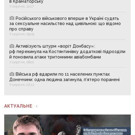
в Краматорську
7 серпня, 10:17
Російського військового вперше в Україні судять
за сексуальне насильство над цивільною: що відомо
про справу
7 серпня, 09:05
Активізують штурм «воріт Донбасу»:
рф перекинула на Костянтинівку додаткові підрозділи
й поновила атаки тритонними авіабомбами
7 серпня, 08:01
Війська рф вдарили по 11 населених пунктах
Донеччини: одна людина загинула, п’ятеро поранені
7 серпня, 07:12
АКТУАЛЬНЕ