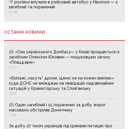
росіяни влучили в рейсовий автобус у Нікополі — є
загиблий та поранений
12:48
ОСТАННІ НОВИНИ
«Син українського Донбасу»: у Києві прощаються із
загиблим Олексієм Юковим — пошуковцем загону
«Плацдарм»
10:47
«Екіпажі „пасуть“ дрони, їдемо не на кожен виклик»:
куди ДСНС не виїжджає на ліквідацію надзвичайних
ситуацій у Краматорську та Слов’янську
09:00
Один загиблий і 15 поранених за добу: ворог
масовано обстріляв Донеччину
07:08
За добу 27 тисяч українців підтримали петицію про