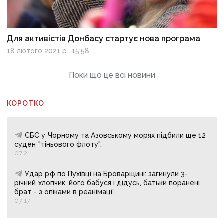
Для активістів Донбасу стартує нова програма
18 лютого 2021 р., 15:58
Поки що це всі новини
КОРОТКО
СБС у Чорному та Азовському морях підбили ще 12
суден "тіньового флоту".
07:21
Удар рф по Пухівці на Броварщині: загинули 3-
річний хлопчик, його бабуся і дідусь, батьки поранені,
брат - з опіками в реанімації
07:17