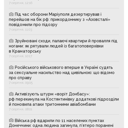
7 серпня, 12:16
Під час оборони Маріуполя дезертирував і
перейшов на бік рф: прикордоннику з «Азовсталі»
повідомили про підозру
7 серпня, 11:03
Зруйновані сходи, палаючі квартири й провалля під
ногами: як рятували людей із багатоповерхівки
в Краматорську
7 серпня, 10:17
Російського військового вперше в Україні судять
за сексуальне насильство над цивільною: що відомо
про справу
7 серпня, 09:05
Активізують штурм «воріт Донбасу»:
рф перекинула на Костянтинівку додаткові підрозділи
й поновила атаки тритонними авіабомбами
7 серпня, 08:01
Війська рф вдарили по 11 населених пунктах
Донеччини: одна людина загинула, п’ятеро поранені