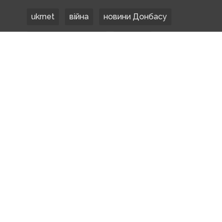
ukrnet
війна
новини Донбасу
Донецька область
Донбас
Донетчина
ЗСУ
Донбасс
російські окупанти
новости Донбасса
Покровськ
Маріуполь
ООС
обстріли
боевики