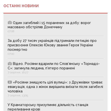
ОСТАННІ НОВИНИ
Один загиблий і 15 поранених за добу: ворог
масовано обстріляв Донеччину
07:08
За добу 27 тисяч українців підтримали петицію про
присвоєння Олексію Юкову звання Героя України
посмертно
07:00
Відео. Росіяни вдарили по Слов’янську «Торнадо-
С»: загинула людина, п’ятеро поранені
7 серпня, 16:27
«Росіяни знищують цілі вулиці»: з Дружківки триває
евакуація, одна з жінок вирішила виїхати після загибелі
чоловіка
7 серпня, 13:05
У Краматорську призупиняє діяльність станція
переливання крові