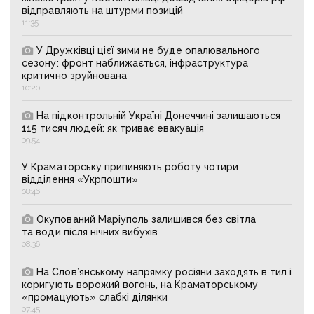
відправляють на штурми позицій
11:35
У Дружківці цієї зими не буде опалювального
сезону: фронт наближається, інфраструктура
критично зруйнована
10:20
На підконтрольній Україні Донеччині залишаються
115 тисяч людей: як триває евакуація
09:54
У Краматорську припиняють роботу чотири
відділення «Укрпошти»
08:46
Окупований Маріуполь залишився без світла
та води після нічних вибухів
08:36
На Слов’янському напрямку росіяни заходять в тил і
коригують ворожий вогонь, на Краматорському
«промацують» слабкі ділянки
07:45