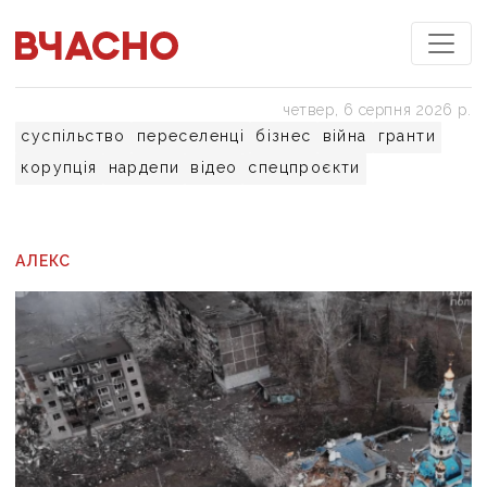
четвер, 6 серпня 2026 р.
суспільство
переселенці
бізнес
війна
гранти
корупція
нардепи
відео
спецпроєкти
АЛЕКС