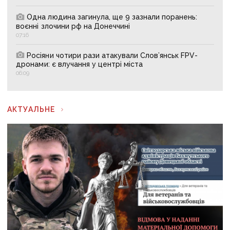
Одна людина загинула, ще 9 зазнали поранень:
воєнні злочини рф на Донеччині
07:16
Росіяни чотири рази атакували Слов’янськ FPV-
дронами: є влучання у центрі міста
06:09
АКТУАЛЬНЕ