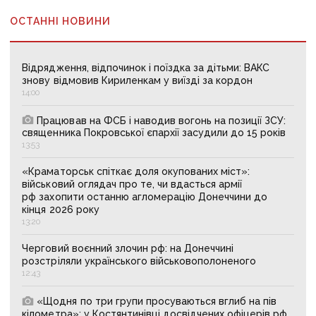
ОСТАННІ НОВИНИ
Відрядження, відпочинок і поїздка за дітьми: ВАКС
знову відмовив Кириленкам у виїзді за кордон
14:00
Працював на ФСБ і наводив вогонь на позиції ЗСУ:
священника Покровської єпархії засудили до 15 років
13:53
«Краматорськ спіткає доля окупованих міст»:
військовий оглядач про те, чи вдасться армії
рф захопити останню агломерацію Донеччини до
кінця 2026 року
13:20
Черговий воєнний злочин рф: на Донеччині
розстріляли українського військовополоненого
12:43
«Щодня по три групи просуваються вглиб на пів
кілометра»: у Костянтинівці досвідчених офіцерів рф