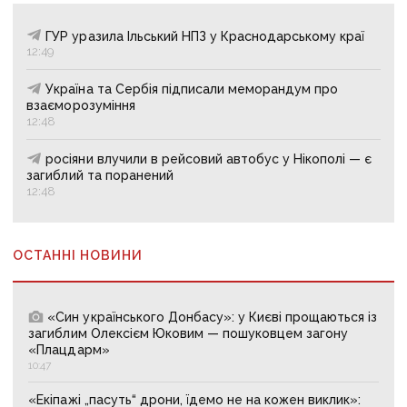
ГУР уразила Ільський НПЗ у Краснодарському краї
12:49
Україна та Сербія підписали меморандум про
взаєморозуміння
12:48
росіяни влучили в рейсовий автобус у Нікополі — є
загиблий та поранений
12:48
ОСТАННІ НОВИНИ
«Син українського Донбасу»: у Києві прощаються із
загиблим Олексієм Юковим — пошуковцем загону
«Плацдарм»
10:47
«Екіпажі „пасуть“ дрони, їдемо не на кожен виклик»: