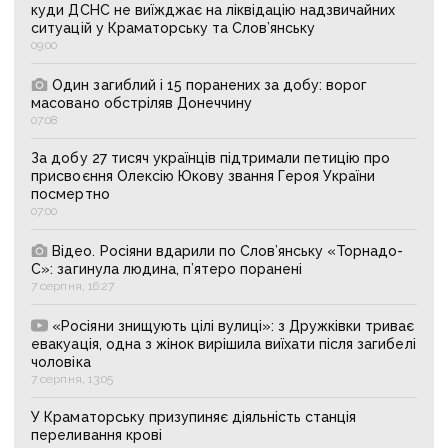
куди ДСНС не виїжджає на ліквідацію надзвичайних
ситуацій у Краматорську та Слов’янську
09:00
Один загиблий і 15 поранених за добу: ворог
масовано обстріляв Донеччину
07:08
За добу 27 тисяч українців підтримали петицію про
присвоєння Олексію Юкову звання Героя України
посмертно
07:00
Відео. Росіяни вдарили по Слов’янську «Торнадо-
С»: загинула людина, п’ятеро поранені
7 серпня, 16:27
«Росіяни знищують цілі вулиці»: з Дружківки триває
евакуація, одна з жінок вирішила виїхати після загибелі
чоловіка
7 серпня, 13:05
У Краматорську призупиняє діяльність станція
переливання крові