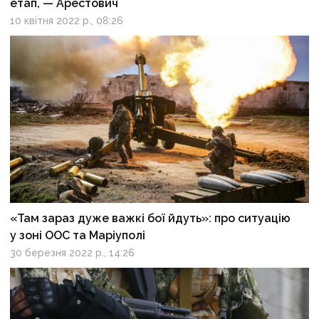
етап, — Арестович
10 квітня 2022 р., 08:26
«Там зараз дуже важкі бої йдуть»: про ситуацію
у зоні ООС та Маріуполі
30 березня 2022 р., 14:26