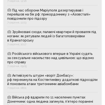
7 серпня, 12:16
Під час оборони Маріуполя дезертирував і
перейшов на бік рф: прикордоннику з «Азовсталі»
повідомили про підозру
7 серпня, 11:03
Зруйновані сходи, палаючі квартири й провалля під
ногами: як рятували людей із багатоповерхівки
в Краматорську
7 серпня, 10:17
Російського військового вперше в Україні судять
за сексуальне насильство над цивільною: що відомо
про справу
7 серпня, 09:05
Активізують штурм «воріт Донбасу»:
рф перекинула на Костянтинівку додаткові підрозділи
й поновила атаки тритонними авіабомбами
7 серпня, 08:01
Війська рф вдарили по 11 населених пунктах
Донеччини: одна людина загинула, п’ятеро поранені