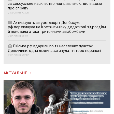
за сексуальне насильство над цивільною: що відомо
про справу
7 серпня, 09:05
Активізують штурм «воріт Донбасу»:
рф перекинула на Костянтинівку додаткові підрозділи
й поновила атаки тритонними авіабомбами
7 серпня, 08:01
Війська рф вдарили по 11 населених пунктах
Донеччини: одна людина загинула, п’ятеро поранені
7 серпня, 07:12
АКТУАЛЬНЕ