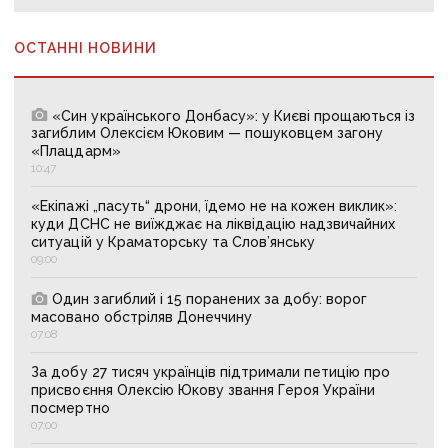
ОСТАННІ НОВИНИ
«Син українського Донбасу»: у Києві прощаються із
загиблим Олексієм Юковим — пошуковцем загону
«Плацдарм»
10:47
«Екіпажі „пасуть“ дрони, їдемо не на кожен виклик»:
куди ДСНС не виїжджає на ліквідацію надзвичайних
ситуацій у Краматорську та Слов’янську
09:00
Один загиблий і 15 поранених за добу: ворог
масовано обстріляв Донеччину
07:08
За добу 27 тисяч українців підтримали петицію про
присвоєння Олексію Юкову звання Героя України
посмертно
07:00