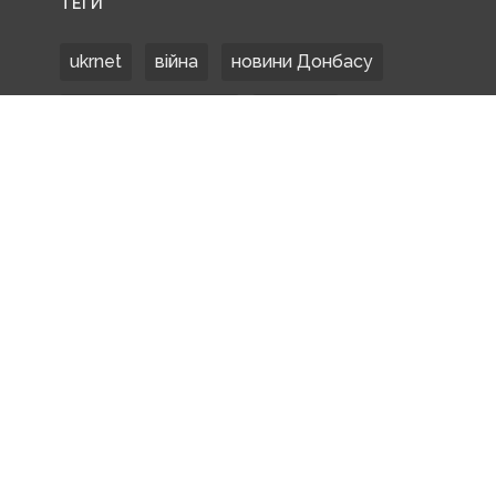
ТЕГИ
ukrnet
війна
новини Донбасу
Донецька область
Донбас
Донетчина
ЗСУ
Донбасс
російські окупанти
новости Донбасса
Покровськ
Маріуполь
ООС
обстріли
боевики