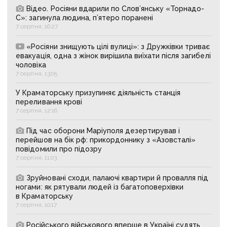
Відео. Росіяни вдарили по Слов’янську «Торнадо-
С»: загинула людина, п’ятеро поранені
7 серпня, 16:27
«Росіяни знищують цілі вулиці»: з Дружківки триває
евакуація, одна з жінок вирішила виїхати після загибелі
чоловіка
7 серпня, 13:05
У Краматорську призупиняє діяльність станція
переливання крові
7 серпня, 12:16
Під час оборони Маріуполя дезертирував і
перейшов на бік рф: прикордоннику з «Азовсталі»
повідомили про підозру
7 серпня, 11:03
Зруйновані сходи, палаючі квартири й провалля під
ногами: як рятували людей із багатоповерхівки
в Краматорську
7 серпня, 10:17
Російського військового вперше в Україні судять