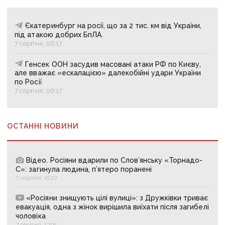
Єкатеринбург на росії, що за 2 тис. км від України,
під атакою добрих БпЛА.
7 серпня, 06:17
Генсек ООН засудив масовані атаки РФ по Києву,
але вважає «ескалацією» далекобійні удари України
по Росії
7 серпня, 06:17
ОСТАННІ НОВИНИ
Відео. Росіяни вдарили по Слов’янську «Торнадо-
С»: загинула людина, п’ятеро поранені
7 серпня, 16:27
«Росіяни знищують цілі вулиці»: з Дружківки триває
евакуація, одна з жінок вирішила виїхати після загибелі
чоловіка
7 серпня, 13:05