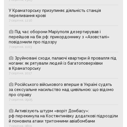
У Краматорську призупиняє діяльність станція
переливання крові
7 серпня, 12:16
Під час оборони Маріуполя дезертирував і
перейшов на бік рф: прикордоннику з «Азовсталі»
повідомили про підозру
7 серпня, 11:03
Зруйновані сходи, палаючі квартири й провалля під
ногами: як рятували людей із багатоповерхівки
в Краматорську
7 серпня, 10:17
Російського військового вперше в Україні судять
за сексуальне насильство над цивільною: що відомо
про справу
7 серпня, 09:05
Активізують штурм «воріт Донбасу»:
рф перекинула на Костянтинівку додаткові підрозділи
й поновила атаки тритонними авіабомбами
7 серпня, 08:01