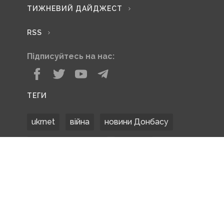
ТИЖНЕВИЙ ДАЙДЖЕСТ
RSS
Підписуйтесь на нас:
ТЕГИ
ukrnet
війна
новини Донбасу
Донецька область
Донбас
Донетчина
ЗСУ
Донбасс
російські окупанти
новости Донбасса
Покровськ