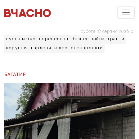
субота, 8 серпня 2026 р.
суспільство
переселенці
бізнес
війна
гранти
корупція
нардепи
відео
спецпроєкти
БАГАТИР