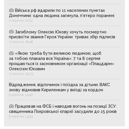
Війська рф вдарили по 11 населених пунктах
Донеччини: одна людина загинула, п’ятеро поранені
7 серпня, 07:12
Загиблому Олексію Юкову хочуть посмертно
присвоїти звання Героя України: триває збір підписів
7 серпня, 06:48
«Якою треба бути великою людиною, щоб
за тобою плакала вся Україна»: 7 та 8 серпня
прощаються із засновником організації «Плацдарм»
Олексієм Юковим
7 серпня, 05:23
Відрядження, відпочинок і поїздка за дітьми: ВАКС
знову відмовив Кириленкам у виїзді за кордон
6 серпня, 14:00
Працював на ФСБ і наводив вогонь на позиції ЗСУ:
священника Покровської єпархії засудили до 15 років
6 серпня, 13:53