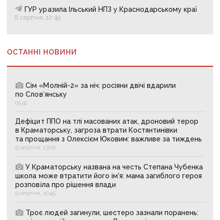
ГУР уразила Ільський НПЗ у Краснодарському краї
8 серпня, 12:49
ОСТАННІ НОВИНИ
Сім «Молній-2» за ніч: росіяни двічі вдарили
по Слов’янську
05:41
Дефіцит ППО на тлі масованих атак, дроновий терор
в Краматорську, загроза втрати Костянтинівки
та прощання з Олексієм Юковим: важливе за тиждень
9 серпня, 13:00
У Краматорську названа на честь Степана Чубенка
школа може втратити його ім'я: мама загиблого героя
розповіла про рішення влади
9 серпня, 10:45
Троє людей загинули, шестеро зазнали поранень: