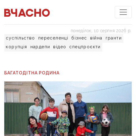
понеділок, 10 серпня 2026 р.
суспільство
переселенці
бізнес
війна
гранти
корупція
нардепи
відео
спецпроєкти
БАГАТОДІТНА РОДИНА