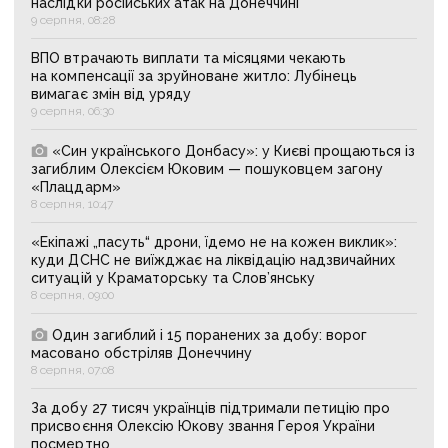
наслідки російських атак на Донеччині
9 серпня, 08:28
ВПО втрачають виплати та місяцями чекають
на компенсації за зруйноване житло: Лубінець
вимагає змін від уряду
9 серпня, 06:30
«Син українського Донбасу»: у Києві прощаються із
загиблим Олексієм Юковим — пошуковцем загону
«Плацдарм»
8 серпня, 10:47
«Екіпажі „пасуть“ дрони, їдемо не на кожен виклик»:
куди ДСНС не виїжджає на ліквідацію надзвичайних
ситуацій у Краматорську та Слов’янську
8 серпня, 09:00
Один загиблий і 15 поранених за добу: ворог
масовано обстріляв Донеччину
8 серпня, 07:08
За добу 27 тисяч українців підтримали петицію про
присвоєння Олексію Юкову звання Героя України
посмертно