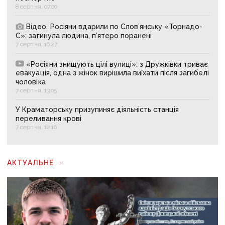
8 серпня, 07:00
Відео. Росіяни вдарили по Слов’янську «Торнадо-
С»: загинула людина, п’ятеро поранені
7 серпня, 16:27
«Росіяни знищують цілі вулиці»: з Дружківки триває
евакуація, одна з жінок вирішила виїхати після загибелі
чоловіка
7 серпня, 13:05
У Краматорську призупиняє діяльність станція
переливання крові
7 серпня, 12:16
АКТУАЛЬНЕ