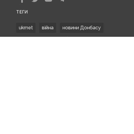
ТЕГИ
ukrnet
війна
новини Донбасу
Донецька область
Донбас
Донетчина
ЗСУ
Донбасс
російські окупанти
новости Донбасса
Покровськ
Маріуполь
ООС
обстріли
боевики