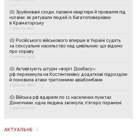
Зруйновані сходи, палаючі квартири й провалля під
ногами: як рятували людей із багатоповерхівки
в Краматорську
7 серпня, 10:17
Російського військового вперше в Україні судять
за сексуальне насильство над цивільною: що відомо
про справу
7 серпня, 09:05
Активізують штурм «воріт Донбасу»:
рф перекинула на Костянтинівку додаткові підрозділи
й поновила атаки тритонними авіабомбами
7 серпня, 08:01
Війська рф вдарили по 11 населених пунктах
Донеччини: одна людина загинула, п’ятеро поранені
7 серпня, 07:12
АКТУАЛЬНЕ