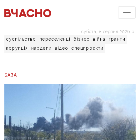
субота, 8 серпня 2026 р.
суспільство
переселенці
бізнес
війна
гранти
корупція
нардепи
відео
спецпроєкти
БАЗА