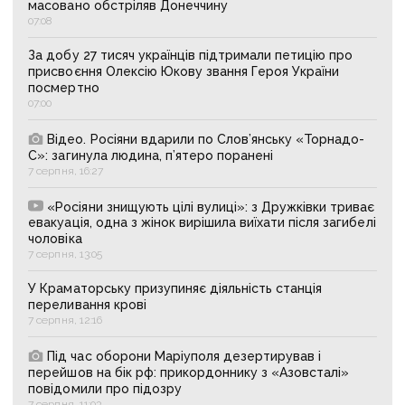
масовано обстріляв Донеччину
07:08
За добу 27 тисяч українців підтримали петицію про
присвоєння Олексію Юкову звання Героя України
посмертно
07:00
Відео. Росіяни вдарили по Слов’янську «Торнадо-
С»: загинула людина, п’ятеро поранені
7 серпня, 16:27
«Росіяни знищують цілі вулиці»: з Дружківки триває
евакуація, одна з жінок вирішила виїхати після загибелі
чоловіка
7 серпня, 13:05
У Краматорську призупиняє діяльність станція
переливання крові
7 серпня, 12:16
Під час оборони Маріуполя дезертирував і
перейшов на бік рф: прикордоннику з «Азовсталі»
повідомили про підозру
7 серпня, 11:03