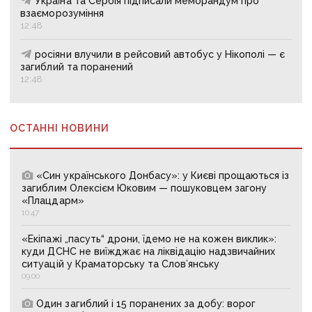
Україна та Сербія підписали меморандум про
взаєморозуміння
12:48
росіяни влучили в рейсовий автобус у Нікополі — є
загиблий та поранений
12:48
ОСТАННІ НОВИНИ
«Син українського Донбасу»: у Києві прощаються із
загиблим Олексієм Юковим — пошуковцем загону
«Плацдарм»
10:47
«Екіпажі „пасуть“ дрони, їдемо не на кожен виклик»:
куди ДСНС не виїжджає на ліквідацію надзвичайних
ситуацій у Краматорську та Слов’янську
09:00
Один загиблий і 15 поранених за добу: ворог