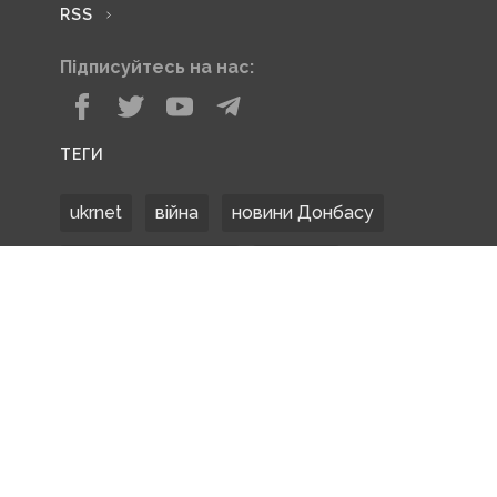
RSS
Підписуйтесь на нас:
ТЕГИ
ukrnet
війна
новини Донбасу
Донецька область
Донбас
Донетчина
ЗСУ
Донбасс
російські окупанти
новости Донбасса
Покровськ
Маріуполь
ООС
обстріли