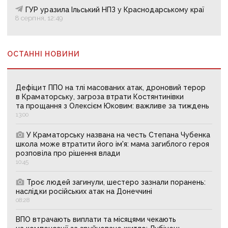
ГУР уразила Ільський НПЗ у Краснодарському краї
8 серпня, 12:49
ОСТАННІ НОВИНИ
Дефіцит ППО на тлі масованих атак, дроновий терор
в Краматорську, загроза втрати Костянтинівки
та прощання з Олексієм Юковим: важливе за тиждень
13:00
У Краматорську названа на честь Степана Чубенка
школа може втратити його ім'я: мама загиблого героя
розповіла про рішення влади
10:45
Троє людей загинули, шестеро зазнали поранень:
наслідки російських атак на Донеччині
08:28
ВПО втрачають виплати та місяцями чекають