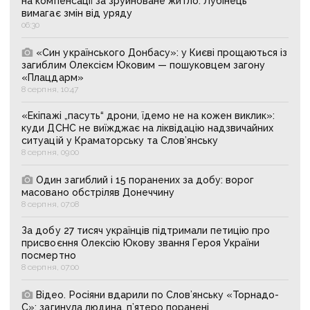
на компенсації за зруйноване житло: Лубінець
вимагає змін від уряду
06:30
«Син українського Донбасу»: у Києві прощаються із
загиблим Олексієм Юковим — пошуковцем загону
«Плацдарм»
8 серпня, 10:47
«Екіпажі „пасуть“ дрони, їдемо не на кожен виклик»:
куди ДСНС не виїжджає на ліквідацію надзвичайних
ситуацій у Краматорську та Слов’янську
8 серпня, 09:00
Один загиблий і 15 поранених за добу: ворог
масовано обстріляв Донеччину
8 серпня, 07:08
За добу 27 тисяч українців підтримали петицію про
присвоєння Олексію Юкову звання Героя України
посмертно
8 серпня, 07:00
Відео. Росіяни вдарили по Слов’янську «Торнадо-
С»: загинула людина, п’ятеро поранені