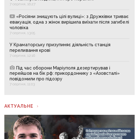
7 серпня, 16:27
«Росіяни знищують цілі вулиці»: з Дружківки триває
евакуація, одна з жінок вирішила виїхати після загибелі
чоловіка
7 серпня, 13:05
У Краматорську призупиняє діяльність станція
переливання крові
7 серпня, 12:16
Під час оборони Маріуполя дезертирував і
перейшов на бік рф: прикордоннику з «Азовсталі»
повідомили про підозру
7 серпня, 11:03
АКТУАЛЬНЕ