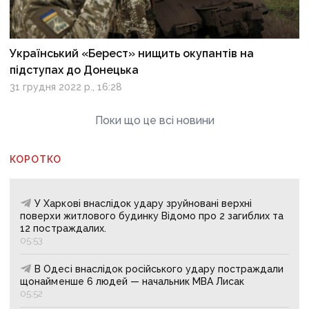
Український «Берест» нищить окупантів на
підступах до Донецька
31 грудня 2022 р., 16:28
Поки що це всі новини
КОРОТКО
У Харкові внаслідок удару зруйновані верхні
поверхи житлового будинку Відомо про 2 загиблих та
12 постраждалих.
05:53
В Одесі внаслідок російського удару постраждали
щонайменше 6 людей — начальник МВА Лисак
05:52