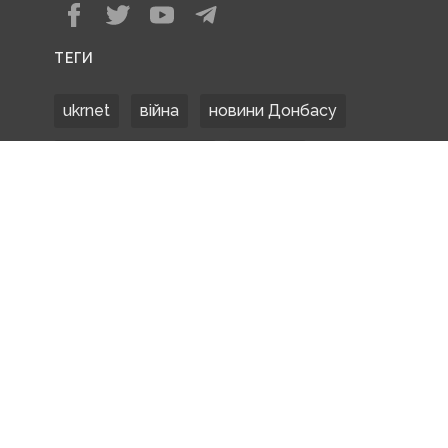
ТЕГИ
ukrnet
війна
новини Донбасу
Донецька область
Донбас
Донетчина
ЗСУ
Донбасс
російські окупанти
новости Донбасса
Покровськ
Маріуполь
ООС
обстріли
боевики