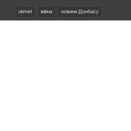
ukrnet
війна
новини Донбасу
Донецька область
Донбас
Донетчина
ЗСУ
Донбасс
російські окупанти
новости Донбасса
Покровськ
Маріуполь
ООС
обстріли
боевики