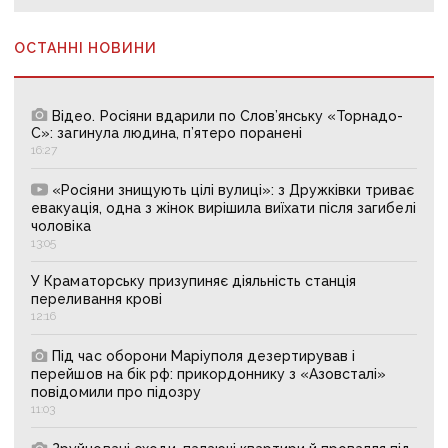
ОСТАННІ НОВИНИ
Відео. Росіяни вдарили по Слов’янську «Торнадо-
С»: загинула людина, п’ятеро поранені
16:27
«Росіяни знищують цілі вулиці»: з Дружківки триває
евакуація, одна з жінок вирішила виїхати після загибелі
чоловіка
13:05
У Краматорську призупиняє діяльність станція
переливання крові
12:16
Під час оборони Маріуполя дезертирував і
перейшов на бік рф: прикордоннику з «Азовсталі»
повідомили про підозру
11:03