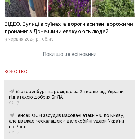
ВІДЕО. Вулиці в руїнах, а дороги всипані ворожими
дронами: з Донеччини евакуюють людей
9 червня 2025 р., 08:41
Поки що це всі новини
КОРОТКО
Єкатеринбург на росії, що за 2 тис. км від України,
під атакою добрих БпЛА.
06:17
Генсек ООН засудив масовані атаки РФ по Києву,
але вважає «ескалацією» далекобійні удари України
по Росії
06:17