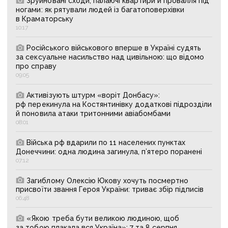
Зруйновані сходи, палаючі квартири й провалля під
ногами: як рятували людей із багатоповерхівки
в Краматорську
10:17
Російського військового вперше в Україні судять
за сексуальне насильство над цивільною: що відомо
про справу
09:05
Активізують штурм «воріт Донбасу»:
рф перекинула на Костянтинівку додаткові підрозділи
й поновила атаки тритонними авіабомбами
08:01
Війська рф вдарили по 11 населених пунктах
Донеччини: одна людина загинула, п’ятеро поранені
07:12
Загиблому Олексію Юкову хочуть посмертно
присвоїти звання Героя України: триває збір підписів
06:48
«Якою треба бути великою людиною, щоб
за тобою плакала вся Україна»: 7 та 8 серпня