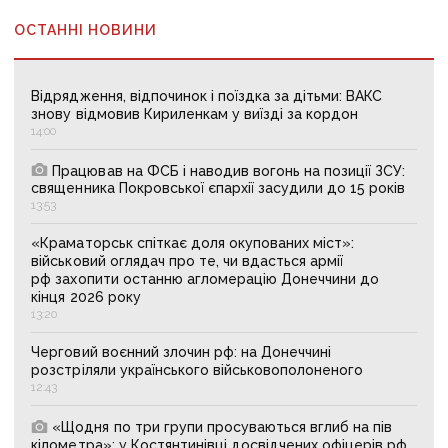
ОСТАННІ НОВИНИ
Відрядження, відпочинок і поїздка за дітьми: ВАКС
знову відмовив Кириленкам у виїзді за кордон
14:00
Працював на ФСБ і наводив вогонь на позиції ЗСУ:
священника Покровської єпархії засудили до 15 років
13:53
«Краматорськ спіткає доля окупованих міст»:
військовий оглядач про те, чи вдасться армії
рф захопити останню агломерацію Донеччини до
кінця 2026 року
13:20
Черговий воєнний злочин рф: на Донеччині
розстріляли українського військовополоненого
12:43
«Щодня по три групи просуваються вглиб на пів
кілометра»: у Костянтинівці досвідчених офіцерів рф