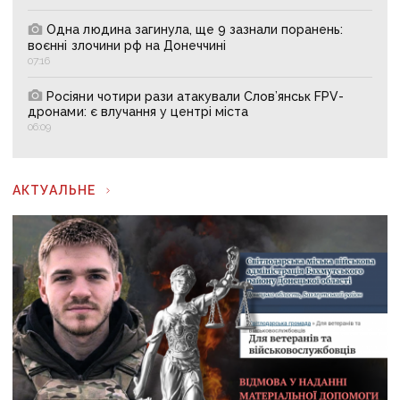
Одна людина загинула, ще 9 зазнали поранень:
воєнні злочини рф на Донеччині
07:16
Росіяни чотири рази атакували Слов’янськ FPV-
дронами: є влучання у центрі міста
06:09
АКТУАЛЬНЕ