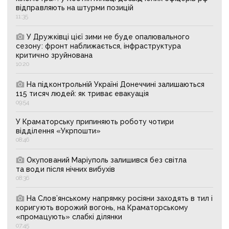
відправляють на штурми позицій
11:35
У Дружківці цієї зими не буде опалювального
сезону: фронт наближається, інфраструктура
критично зруйнована
10:20
На підконтрольній Україні Донеччині залишаються
115 тисяч людей: як триває евакуація
09:54
У Краматорську припиняють роботу чотири
відділення «Укрпошти»
08:46
Окупований Маріуполь залишився без світла
та води після нічних вибухів
08:36
На Слов’янському напрямку росіяни заходять в тил і
коригують ворожий вогонь, на Краматорському
«промацують» слабкі ділянки
07:45