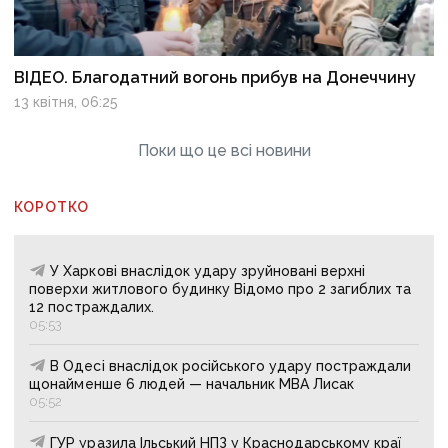
ВІДЕО. Благодатний вогонь прибув на Донеччину
13 квітня, 06:25
Поки що це всі новини
КОРОТКО
У Харкові внаслідок удару зруйновані верхні
поверхи житлового будинку Відомо про 2 загиблих та
12 постраждалих.
05:53
В Одесі внаслідок російського удару постраждали
щонайменше 6 людей — начальник МВА Лисак
05:52
ГУР уразила Ільський НПЗ у Краснодарському краї