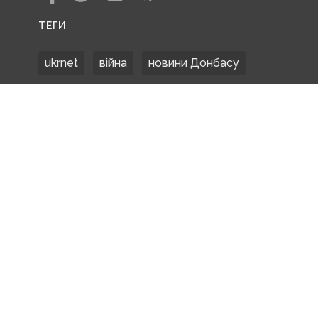
ТЕГИ
ukrnet
війна
новини Донбасу
Донецька область
Донбас
Донетчина
ЗСУ
Донбасс
російські окупанти
новости Донбасса
Покровськ
Маріуполь
ООС
обстріли
боевики