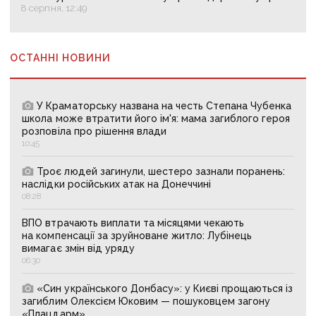
8 серпня, 12:49
ОСТАННІ НОВИНИ
У Краматорську названа на честь Степана Чубенка
школа може втратити його ім'я: мама загиблого героя
розповіла про рішення влади
10:45
Троє людей загинули, шестеро зазнали поранень:
наслідки російських атак на Донеччині
08:28
ВПО втрачають виплати та місяцями чекають
на компенсації за зруйноване житло: Лубінець
вимагає змін від уряду
06:30
«Син українського Донбасу»: у Києві прощаються із
загиблим Олексієм Юковим — пошуковцем загону
«Плацдарм»