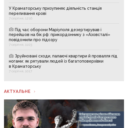
У Краматорську призупиняє діяльність станція
переливання крові
7 серпня, 12:16
Під час оборони Маріуполя дезертирував і
перейшов на бік рф: прикордоннику з «Азовсталі»
повідомили про підозру
7 серпня, 11:03
Зруйновані сходи, палаючі квартири й провалля під
ногами: як рятували людей із багатоповерхівки
в Краматорську
7 серпня, 10:17
АКТУАЛЬНЕ