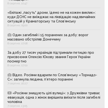
8 серпня, 10:47
«Екіпажі „пасуть“ дрони, їдемо не на кожен виклик»:
куди ДСНС не виїжджає на ліквідацію надзвичайних
ситуацій у Краматорську та Слов’янську
8 серпня, 09:00
Один загиблий і 15 поранених за добу: ворог
масовано обстріляв Донеччину
8 серпня, 07:08
За добу 27 тисяч українців підтримали петицію про
присвоєння Олексію Юкову звання Героя України
посмертно
8 серпня, 07:00
Відео. Росіяни вдарили по Слов’янську «Торнадо-
С»: загинула людина, п’ятеро поранені
7 серпня, 16:27
«Росіяни знищують цілі вулиці»: з Дружківки триває
евакуація, одна з жінок вирішила виїхати після загибелі
чоловіка
7 серпня, 13:05