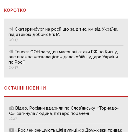
КОРОТКО
Єкатеринбург на росії, що за 2 тис. км від України,
під атакою добрих БпЛА.
06:17
Генсек ООН засудив масовані атаки РФ по Києву,
але вважає «ескалацією» далекобійні удари України
по Росії
06:17
ОСТАННІ НОВИНИ
Відео. Росіяни вдарили по Слов’янську «Торнадо-
С»: загинула людина, п’ятеро поранені
16:27
«Росіяни знищують цілі вулиці»: з Дружківки триває