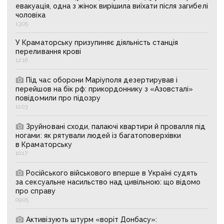
евакуація, одна з жінок вирішила виїхати після загибелі
чоловіка
13:05
У Краматорську призупиняє діяльність станція
переливання крові
12:16
Під час оборони Маріуполя дезертирував і
перейшов на бік рф: прикордоннику з «Азовсталі»
повідомили про підозру
11:03
Зруйновані сходи, палаючі квартири й провалля під
ногами: як рятували людей із багатоповерхівки
в Краматорську
10:17
Російського військового вперше в Україні судять
за сексуальне насильство над цивільною: що відомо
про справу
09:05
Активізують штурм «воріт Донбасу»: