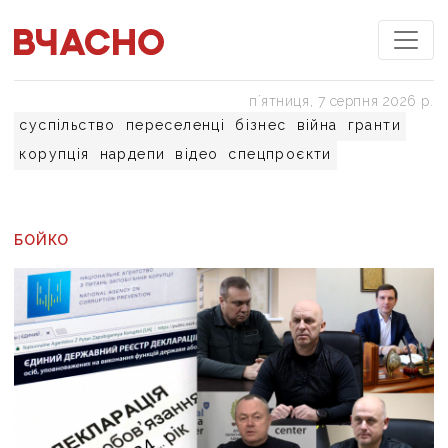
пʼятниця, 7 серпня 2026 р.
суспільство
переселенці
бізнес
війна
гранти
корупція
нардепи
відео
спецпроєкти
БОЙКО