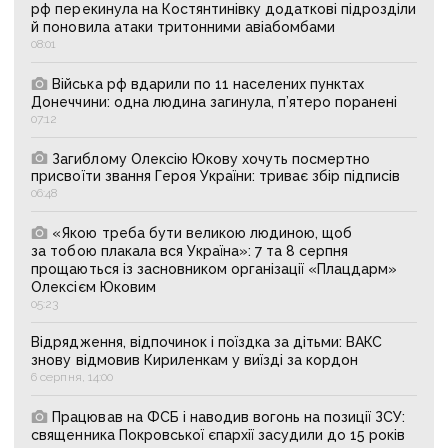
рф перекинула на Костянтинівку додаткові підрозділи
й поновила атаки тритонними авіабомбами
08:01
Війська рф вдарили по 11 населених пунктах
Донеччини: одна людина загинула, п’ятеро поранені
07:12
Загиблому Олексію Юкову хочуть посмертно
присвоїти звання Героя України: триває збір підписів
06:48
«Якою треба бути великою людиною, щоб
за тобою плакала вся Україна»: 7 та 8 серпня
прощаються із засновником організації «Плацдарм»
Олексієм Юковим
05:23
Відрядження, відпочинок і поїздка за дітьми: ВАКС
знову відмовив Кириленкам у виїзді за кордон
6 серпня, 14:00
Працював на ФСБ і наводив вогонь на позиції ЗСУ:
священника Покровської єпархії засудили до 15 років