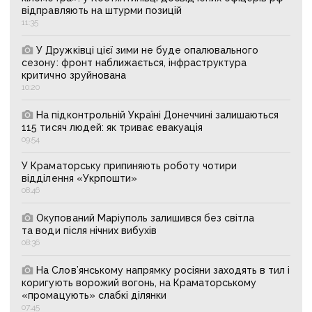
відправляють на штурми позицій
11:35
У Дружківці цієї зими не буде опалювального
сезону: фронт наближається, інфраструктура
критично зруйнована
10:20
На підконтрольній Україні Донеччині залишаються
115 тисяч людей: як триває евакуація
09:54
У Краматорську припиняють роботу чотири
відділення «Укрпошти»
08:46
Окупований Маріуполь залишився без світла
та води після нічних вибухів
08:36
На Слов’янському напрямку росіяни заходять в тил і
коригують ворожий вогонь, на Краматорському
«промацують» слабкі ділянки
07:45