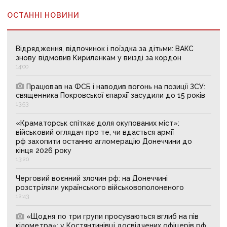
ОСТАННІ НОВИНИ
Відрядження, відпочинок і поїздка за дітьми: ВАКС
знову відмовив Кириленкам у виїзді за кордон
14:00
Працював на ФСБ і наводив вогонь на позиції ЗСУ:
священника Покровської єпархії засудили до 15 років
13:53
«Краматорськ спіткає доля окупованих міст»:
військовий оглядач про те, чи вдасться армії
рф захопити останню агломерацію Донеччини до
кінця 2026 року
13:20
Черговий воєнний злочин рф: на Донеччині
розстріляли українського військовополоненого
12:43
«Щодня по три групи просуваються вглиб на пів
кілометра»: у Костянтинівці досвідчених офіцерів рф