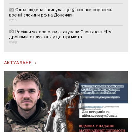
Одна людина загинула, ще 9 зазнали поранень:
воєнні злочини рф на Донеччині
07:16
Росіяни чотири рази атакували Слов’янськ FPV-
дронами: є влучання у центрі міста
06:09
АКТУАЛЬНЕ