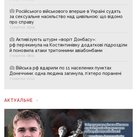
Російського військового вперше в Україні судять
за сексуальне насильство над цивільною: що відомо
про справу
7 серпня, 09:05
Активізують штурм «воріт Донбасу»:
рф перекинула на Костянтинівку додаткові підрозділи
й поновила атаки тритонними авіабомбами
7 серпня, 08:01
Війська рф вдарили по 11 населених пунктах
Донеччини: одна людина загинула, п’ятеро поранені
7 серпня, 07:12
АКТУАЛЬНЕ