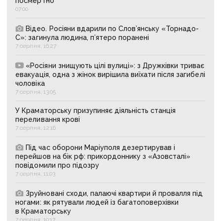
посмертно
07:00
Відео. Росіяни вдарили по Слов’янську «Торнадо-
С»: загинула людина, п’ятеро поранені
7 серпня, 16:27
«Росіяни знищують цілі вулиці»: з Дружківки триває
евакуація, одна з жінок вирішила виїхати після загибелі
чоловіка
7 серпня, 13:05
У Краматорську призупиняє діяльність станція
переливання крові
7 серпня, 12:16
Під час оборони Маріуполя дезертирував і
перейшов на бік рф: прикордоннику з «Азовсталі»
повідомили про підозру
7 серпня, 11:03
Зруйновані сходи, палаючі квартири й провалля під
ногами: як рятували людей із багатоповерхівки
в Краматорську
7 серпня, 10:17