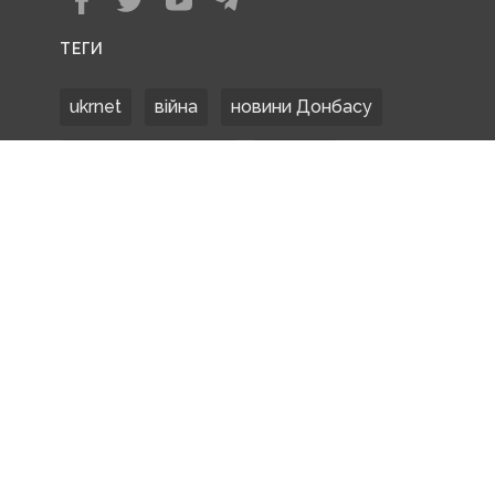
ТЕГИ
ukrnet
війна
новини Донбасу
Донецька область
Донбас
Донетчина
ЗСУ
Донбасс
російські окупанти
новости Донбасса
Покровськ
Маріуполь
ООС
обстріли
боевики