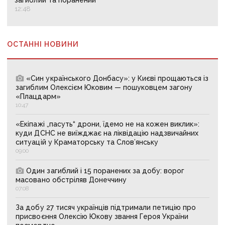
загиблий та поранений
12:48
ОСТАННІ НОВИНИ
«Син українського Донбасу»: у Києві прощаються із
загиблим Олексієм Юковим — пошуковцем загону
«Плацдарм»
10:47
«Екіпажі „пасуть“ дрони, їдемо не на кожен виклик»:
куди ДСНС не виїжджає на ліквідацію надзвичайних
ситуацій у Краматорську та Слов’янську
09:00
Один загиблий і 15 поранених за добу: ворог
масовано обстріляв Донеччину
07:08
За добу 27 тисяч українців підтримали петицію про
присвоєння Олексію Юкову звання Героя України