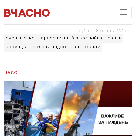
субота, 8 серпня 2026 р.
суспільство
переселенці
бізнес
війна
гранти
корупція
нардепи
відео
спецпроєкти
ЧАЄС