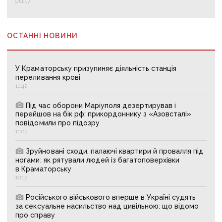
06:17
ОСТАННІ НОВИНИ
У Краматорську призупиняє діяльність станція
переливання крові
11:42
Під час оборони Маріуполя дезертирував і
перейшов на бік рф: прикордоннику з «Азовсталі»
повідомили про підозру
11:03
Зруйновані сходи, палаючі квартири й провалля під
ногами: як рятували людей із багатоповерхівки
в Краматорську
10:17
Російського військового вперше в Україні судять
за сексуальне насильство над цивільною: що відомо
про справу