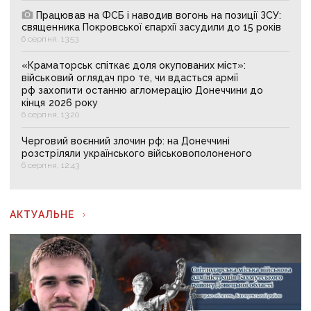
Працював на ФСБ і наводив вогонь на позиції ЗСУ:
священника Покровської єпархії засудили до 15 років
6 серпня, 13:53
«Краматорськ спіткає доля окупованих міст»:
військовий оглядач про те, чи вдасться армії
рф захопити останню агломерацію Донеччини до
кінця 2026 року
6 серпня, 13:20
Черговий воєнний злочин рф: на Донеччині
розстріляли українського військовополоненого
6 серпня, 12:43
АКТУАЛЬНЕ