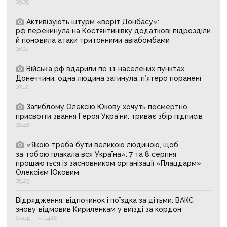
09:05
Активізують штурм «воріт Донбасу»:
рф перекинула на Костянтинівку додаткові підрозділи
й поновила атаки тритонними авіабомбами
08:01
Війська рф вдарили по 11 населених пунктах
Донеччини: одна людина загинула, п’ятеро поранені
07:12
Загиблому Олексію Юкову хочуть посмертно
присвоїти звання Героя України: триває збір підписів
06:48
«Якою треба бути великою людиною, щоб
за тобою плакала вся Україна»: 7 та 8 серпня
прощаються із засновником організації «Плацдарм»
Олексієм Юковим
05:23
Відрядження, відпочинок і поїздка за дітьми: ВАКС
знову відмовив Кириленкам у виїзді за кордон
6 серпня, 14:00