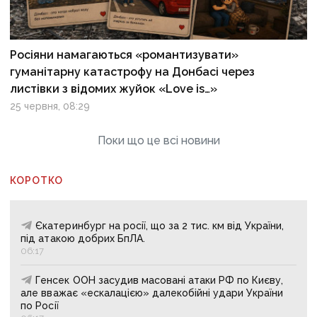
Росіяни намагаються «романтизувати»
гуманітарну катастрофу на Донбасі через
листівки з відомих жуйок «Love is…»
25 червня, 08:29
Поки що це всі новини
КОРОТКО
Єкатеринбург на росії, що за 2 тис. км від України,
під атакою добрих БпЛА.
06:17
Генсек ООН засудив масовані атаки РФ по Києву,
але вважає «ескалацією» далекобійні удари України
по Росії