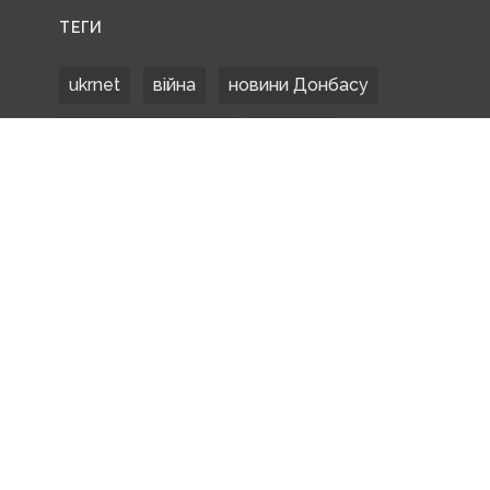
ТЕГИ
ukrnet
війна
новини Донбасу
Донецька область
Донбас
Донетчина
ЗСУ
Донбасс
російські окупанти
новости Донбасса
Покровськ
Маріуполь
ООС
обстріли
боевики