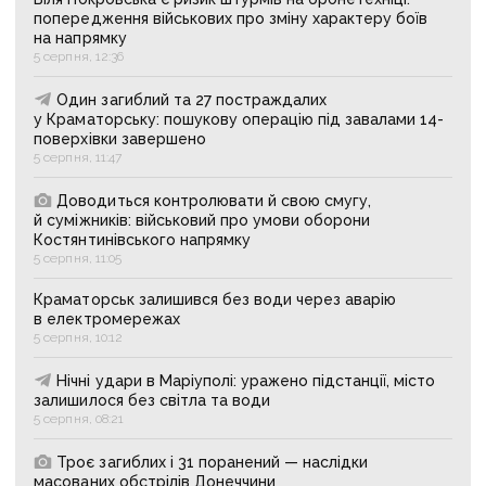
попередження військових про зміну характеру боїв
на напрямку
5 серпня, 12:36
Один загиблий та 27 постраждалих
у Краматорську: пошукову операцію під завалами 14-
поверхівки завершено
5 серпня, 11:47
Доводиться контролювати й свою смугу,
й суміжників: військовий про умови оборони
Костянтинівського напрямку
5 серпня, 11:05
Краматорськ залишився без води через аварію
в електромережах
5 серпня, 10:12
Нічні удари в Маріуполі: уражено підстанції, місто
залишилося без світла та води
5 серпня, 08:21
Троє загиблих і 31 поранений — наслідки
масованих обстрілів Донеччини