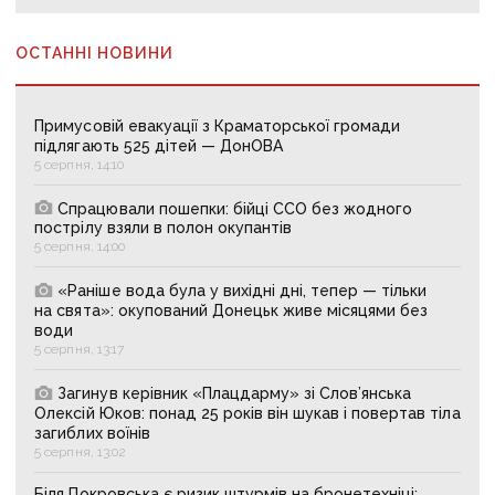
ОСТАННІ НОВИНИ
Примусовій евакуації з Краматорської громади
підлягають 525 дітей — ДонОВА
5 серпня, 14:10
Спрацювали пошепки: бійці ССО без жодного
пострілу взяли в полон окупантів
5 серпня, 14:00
«Раніше вода була у вихідні дні, тепер — тільки
на свята»: окупований Донецьк живе місяцями без
води
5 серпня, 13:17
Загинув керівник «Плацдарму» зі Слов’янська
Олексій Юков: понад 25 років він шукав і повертав тіла
загиблих воїнів
5 серпня, 13:02
Біля Покровська є ризик штурмів на бронетехніці: