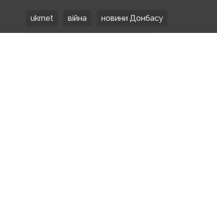
ukrnet
війна
новини Донбасу
Донецька область
Донбас
Донетчина
ЗСУ
Донбасс
російські окупанти
новости Донбасса
Покровськ
Маріуполь
ООС
обстріли
боевики