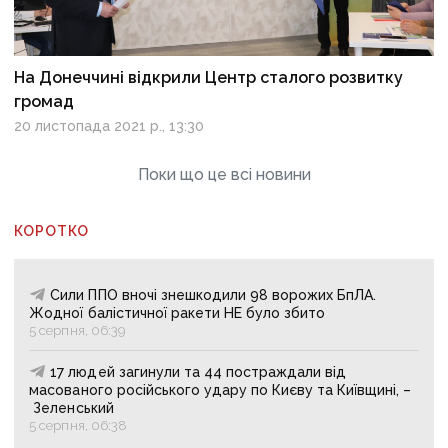
На Донеччині відкрили Центр сталого розвитку
громад
20 листопада 2021 р., 13:30
Поки що це всі новини
КОРОТКО
Сили ППО вночі знешкодили 98 ворожих БпЛА.
Жодної балістичної ракети НЕ було збито
5 серпня, 06:39
17 людей загинули та 44 постраждали від
масованого російського удару по Києву та Київщині, –
Зеленський
5 серпня, 06:38