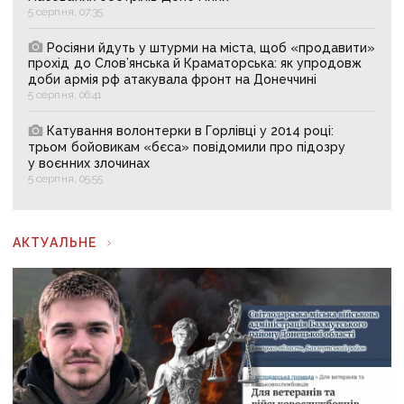
5 серпня, 07:35
Росіяни йдуть у штурми на міста, щоб «продавити»
прохід до Слов’янська й Краматорська: як упродовж
доби армія рф атакувала фронт на Донеччині
5 серпня, 06:41
Катування волонтерки в Горлівці у 2014 році:
трьом бойовикам «бєса» повідомили про підозру
у воєнних злочинах
5 серпня, 05:55
АКТУАЛЬНЕ