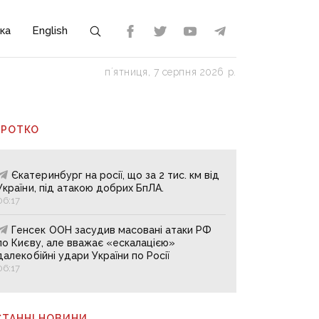
ка
English
пʼятниця, 7 серпня 2026 р.
ОРОТКО
Єкатеринбург на росії, що за 2 тис. км від
України, під атакою добрих БпЛА.
06:17
Генсек ООН засудив масовані атаки РФ
по Києву, але вважає «ескалацією»
далекобійні удари України по Росії
06:17
СТАННІ НОВИНИ