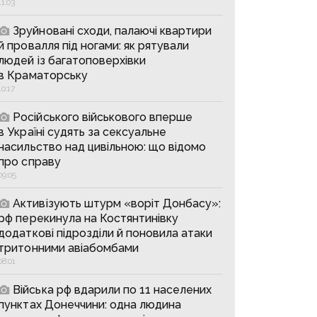
11:03
Зруйновані сходи, палаючі квартири
й провалля під ногами: як рятували
людей із багатоповерхівки
в Краматорську
10:17
Російського військового вперше
в Україні судять за сексуальне
насильство над цивільною: що відомо
про справу
09:05
Активізують штурм «воріт Донбасу»:
рф перекинула на Костянтинівку
додаткові підрозділи й поновила атаки
тритонними авіабомбами
08:01
Війська рф вдарили по 11 населених
пунктах Донеччини: одна людина