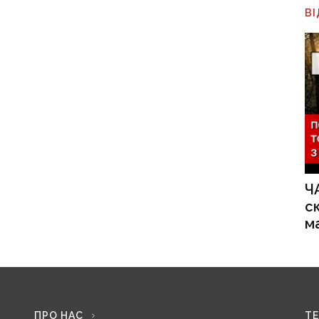
В
Ч
с
м
ПРО НАС
Т