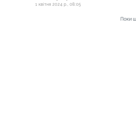
знищили церкву
1 квітня 2024 р., 08:05
святої Анни у Карлівці
Поки щ