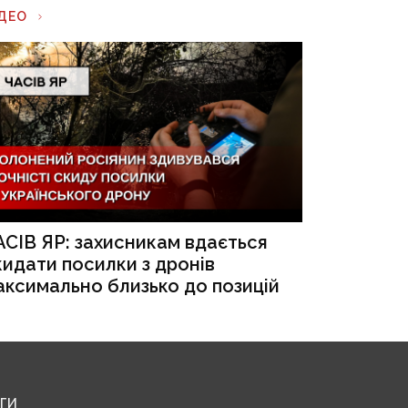
ІДЕО
АСІВ ЯР: захисникам вдається
кидати посилки з дронів
аксимально близько до позицій
ЕГИ