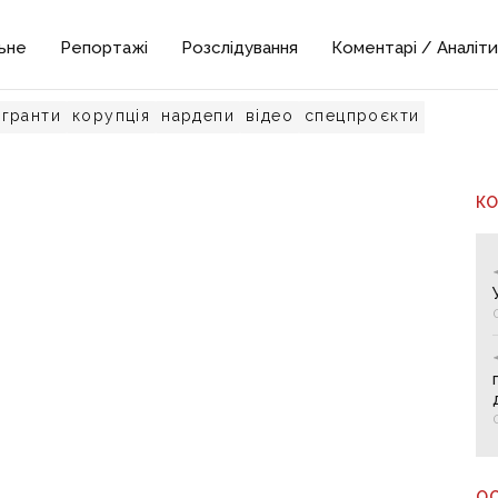
ьне
Репортажі
Розслідування
Коментарі / Аналіти
гранти
корупція
нардепи
відео
спецпроєкти
К
О