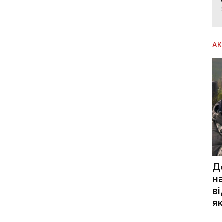
А
Д
н
в
я