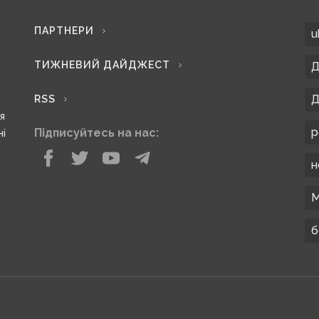
ПАРТНЕРИ
u
ТИЖНЕВИЙ ДАЙДЖЕСТ
Д
Д
RSS
ся
р
Підписуйтесь на нас:
ні
н
М
б