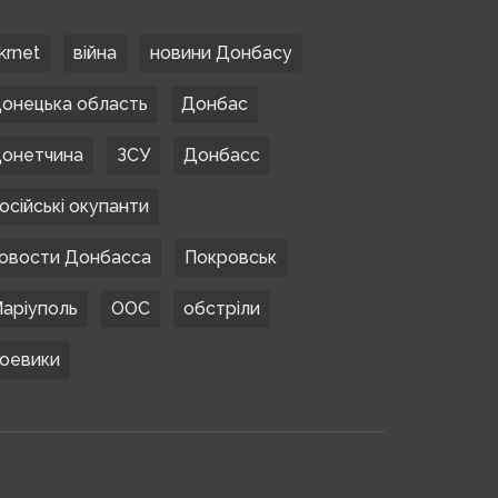
krnet
війна
новини Донбасу
онецька область
Донбас
онетчина
ЗСУ
Донбасс
осійські окупанти
овости Донбасса
Покровськ
аріуполь
ООС
обстріли
оевики