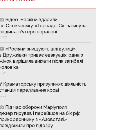
Відео. Росіяни вдарили
по Слов’янську «Торнадо-С»: загинула
людина, п’ятеро поранені
16:27
«Росіяни знищують цілі вулиці»:
з Дружківки триває евакуація, одна з
жінок вирішила виїхати після загибелі
чоловіка
13:05
У Краматорську призупиняє діяльність
станція переливання крові
12:16
Під час оборони Маріуполя
дезертирував і перейшов на бік рф:
прикордоннику з «Азовсталі»
повідомили про підозру