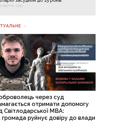
єпархії засудили до 15 років
6 серпня, 13:53
КТУАЛЬНЕ
оброволець через суд
амагається отримати допомогу
ід Світлодарської МВА:
к громада руйнує довіру до влади