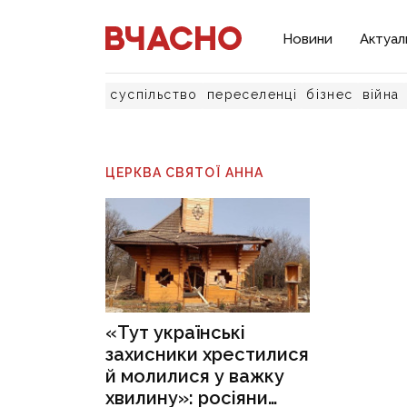
Новини
Актуал
суспільство
переселенці
бізнес
війна
ЦЕРКВА СВЯТОЇ АННА
«Тут українські
захисники хрестилися
й молилися у важку
хвилину»: росіяни