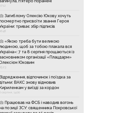
загинула, п’ятеро поранені
07:12
Загиблому Олексію Юкову хочуть
посмертно присвоїти звання Героя
України: триває збір підписів
06:48
«Якою треба бути великою
людиною, щоб за тобою плакала вся
Україна»: 7 та 8 серпня прощаються із
засновником організації «Плацдарм»
Олексієм Юковим
05:23
Відрядження, відпочинок і поїздка за
дітьми: ВАКС знову відмовив
Кириленкам у виїзді за кордон
6 серпня, 14:00
Працював на ФСБ і наводив вогонь
на позиції ЗСУ: священника Покровської