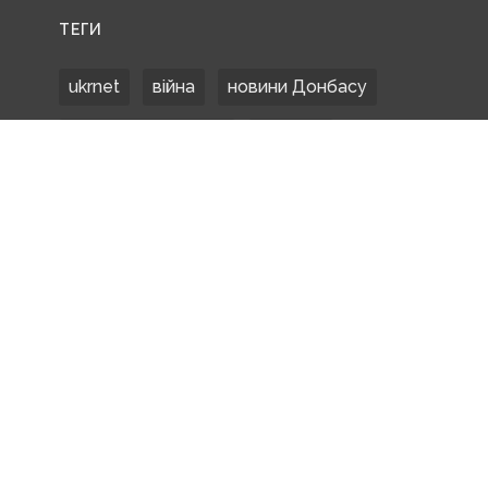
ТЕГИ
ukrnet
війна
новини Донбасу
Донецька область
Донбас
Донетчина
ЗСУ
Донбасс
російські окупанти
новости Донбасса
Покровськ
Маріуполь
ООС
обстріли
боевики