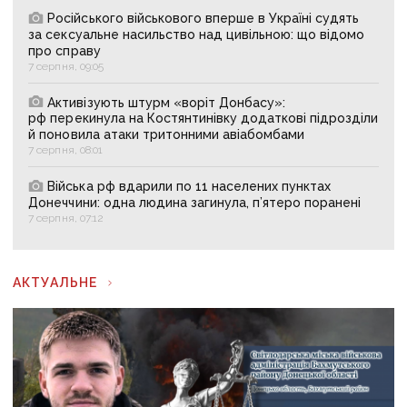
Російського військового вперше в Україні судять
за сексуальне насильство над цивільною: що відомо
про справу
7 серпня, 09:05
Активізують штурм «воріт Донбасу»:
рф перекинула на Костянтинівку додаткові підрозділи
й поновила атаки тритонними авіабомбами
7 серпня, 08:01
Війська рф вдарили по 11 населених пунктах
Донеччини: одна людина загинула, п’ятеро поранені
7 серпня, 07:12
АКТУАЛЬНЕ