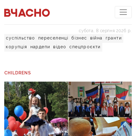
субота, 8 серпня 2026 р.
суспільство
переселенці
бізнес
війна
гранти
корупція
нардепи
відео
спецпроєкти
CHILDRENS