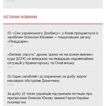
07:17
ОСТАННІ НОВИНИ
«Син українського Донбасу»: у Києві прощаються із
загиблим Олексієм Юковим — пошуковцем загону
«Плацдарм»
10:47
«Екіпажі „пасуть“ дрони, їдемо не на кожен виклик»:
куди ДСНС не виїжджає на ліквідацію надзвичайних
ситуацій у Краматорську та Слов’янську
09:00
Один загиблий і 15 поранених за добу: ворог
масовано обстріляв Донеччину
07:08
За добу 27 тисяч українців підтримали петицію про
присвоєння Олексію Юкову звання Героя України
посмертно