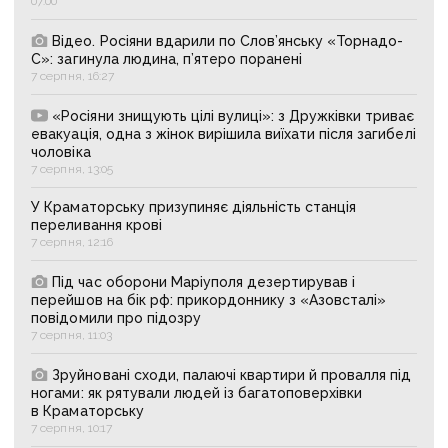
07:00
Відео. Росіяни вдарили по Слов’янську «Торнадо-
С»: загинула людина, п’ятеро поранені
7 серпня, 16:27
«Росіяни знищують цілі вулиці»: з Дружківки триває
евакуація, одна з жінок вирішила виїхати після загибелі
чоловіка
7 серпня, 13:05
У Краматорську призупиняє діяльність станція
переливання крові
7 серпня, 12:16
Під час оборони Маріуполя дезертирував і
перейшов на бік рф: прикордоннику з «Азовсталі»
повідомили про підозру
7 серпня, 11:03
Зруйновані сходи, палаючі квартири й провалля під
ногами: як рятували людей із багатоповерхівки
в Краматорську
7 серпня, 10:17