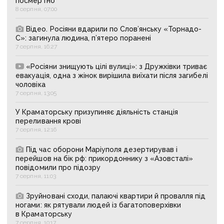
посмертно
8 серпня, 07:00
Відео. Росіяни вдарили по Слов’янську «Торнадо-
С»: загинула людина, п’ятеро поранені
7 серпня, 16:27
«Росіяни знищують цілі вулиці»: з Дружківки триває
евакуація, одна з жінок вирішила виїхати після загибелі
чоловіка
7 серпня, 13:05
У Краматорську призупиняє діяльність станція
переливання крові
7 серпня, 12:16
Під час оборони Маріуполя дезертирував і
перейшов на бік рф: прикордоннику з «Азовсталі»
повідомили про підозру
7 серпня, 11:03
Зруйновані сходи, палаючі квартири й провалля під
ногами: як рятували людей із багатоповерхівки
в Краматорську
7 серпня, 10:17