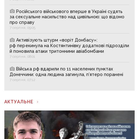
Російського військового вперше в Україні судять
за сексуальне насильство над цивільною: що відомо
про справу
7 серпня, 09:05
Активізують штурм «воріт Донбасу»:
рф перекинула на Костянтинівку додаткові підрозділи
й поновила атаки тритонними авіабомбами
7 серпня, 08:01
Війська рф вдарили по 11 населених пунктах
Донеччини: одна людина загинула, п’ятеро поранені
7 серпня, 07:12
АКТУАЛЬНЕ