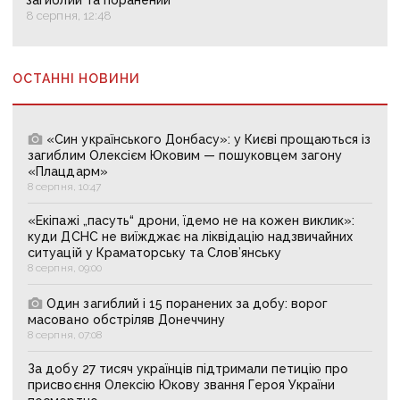
загиблий та поранений
8 серпня, 12:48
ОСТАННІ НОВИНИ
«Син українського Донбасу»: у Києві прощаються із
загиблим Олексієм Юковим — пошуковцем загону
«Плацдарм»
8 серпня, 10:47
«Екіпажі „пасуть“ дрони, їдемо не на кожен виклик»:
куди ДСНС не виїжджає на ліквідацію надзвичайних
ситуацій у Краматорську та Слов’янську
8 серпня, 09:00
Один загиблий і 15 поранених за добу: ворог
масовано обстріляв Донеччину
8 серпня, 07:08
За добу 27 тисяч українців підтримали петицію про
присвоєння Олексію Юкову звання Героя України