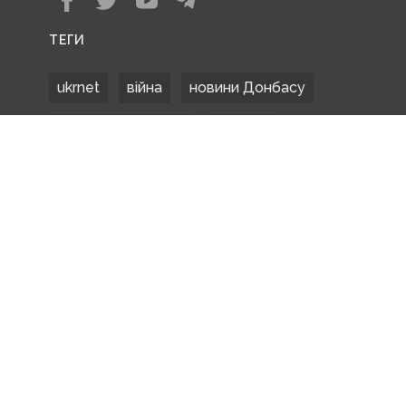
ТЕГИ
ukrnet
війна
новини Донбасу
Донецька область
Донбас
Донетчина
ЗСУ
Донбасс
російські окупанти
новости Донбасса
Покровськ
Маріуполь
ООС
обстріли
боевики