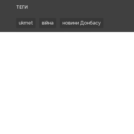
ТЕГИ
ukrnet
війна
новини Донбасу
Донецька область
Донбас
Донетчина
ЗСУ
Донбасс
російські окупанти
новости Донбасса
Покровськ
Маріуполь
ООС
обстріли
боевики