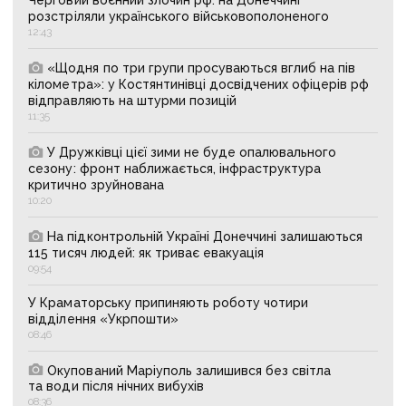
розстріляли українського військовополоненого
12:43
«Щодня по три групи просуваються вглиб на пів
кілометра»: у Костянтинівці досвідчених офіцерів рф
відправляють на штурми позицій
11:35
У Дружківці цієї зими не буде опалювального
сезону: фронт наближається, інфраструктура
критично зруйнована
10:20
На підконтрольній Україні Донеччині залишаються
115 тисяч людей: як триває евакуація
09:54
У Краматорську припиняють роботу чотири
відділення «Укрпошти»
08:46
Окупований Маріуполь залишився без світла
та води після нічних вибухів
08:36