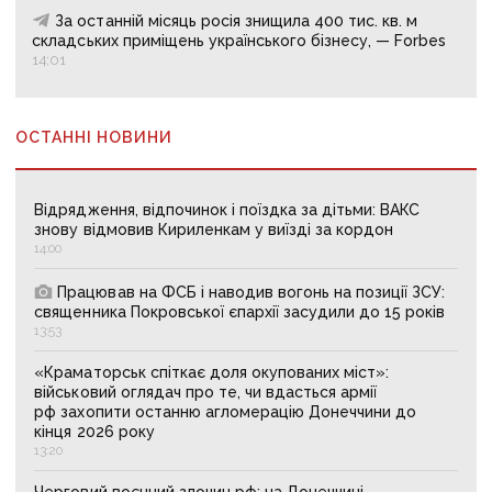
За останній місяць росія знищила 400 тис. кв. м
складських приміщень українського бізнесу, — Forbes
14:01
ОСТАННІ НОВИНИ
Відрядження, відпочинок і поїздка за дітьми: ВАКС
знову відмовив Кириленкам у виїзді за кордон
14:00
Працював на ФСБ і наводив вогонь на позиції ЗСУ:
священника Покровської єпархії засудили до 15 років
13:53
«Краматорськ спіткає доля окупованих міст»:
військовий оглядач про те, чи вдасться армії
рф захопити останню агломерацію Донеччини до
кінця 2026 року
13:20
Черговий воєнний злочин рф: на Донеччині