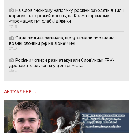
На Слов’янському напрямку росіяни заходять в тил і
коригують ворожий вогонь, на Краматорському
«промацують» слабкі ділянки
07:45
Одна людина загинула, ще 9 зазнали поранень:
воєнні злочини рф на Донеччині
07:16
Росіяни чотири рази атакували Слов’янськ FPV-
дронами: є влучання у центрі міста
06:09
АКТУАЛЬНЕ