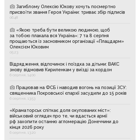
Загиблому Олексію Юкову хочуть посмертно
присвоїти звання Героя України: триває збір підписів
06:48
«Якою треба бути великою людиною, щоб
за тобою плакала вся Україна»: 7 та 8 серпня
прощаються із засновником організації «Плацдарм»
Олексієм Юковим
05:23
Відрядження, відпочинок і поїздка за дітьми: ВАКС
знову відмовив Кириленкам у виїзді за кордон
6 серпня, 14:00
Працював на ФСБ і наводив вогонь на позиції ЗСУ:
священника Покровської єпархії засудили до 15 років
6 серпня, 13:53
«Краматорськ спіткає доля окупованих міст»:
військовий оглядач про те, чи вдасться армії
рф захопити останню агломерацію Донеччини до
кінця 2026 року
6 серпня, 13:20