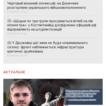
Черговий воєнний злочин рф: на Донеччині
розстріляли українського військовополоненого
6 серпня, 12:43
«Щодня по три групи просуваються вглиб на пів
кілометра»: у Костянтинівці досвідчених офіцерів рф
відправляють на штурми позицій
6 серпня, 11:35
У Дружківці цієї зими не буде опалювального
сезону: фронт наближається, інфраструктура
критично зруйнована
6 серпня, 10:20
АКТУАЛЬНЕ