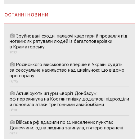
ОСТАННІ НОВИНИ
Зруйновані сходи, палаючі квартири й провалля під
ногами: як рятували людей із багатоповерхівки
в Краматорську
10:17
Російського військового вперше в Україні судять
за сексуальне насильство над цивільною: що відомо
про справу
09:05
Активізують штурм «воріт Донбасу»:
рф перекинула на Костянтинівку додаткові підрозділи
й поновила атаки тритонними авіабомбами
08:01
Війська рф вдарили по 11 населених пунктах
Донеччини: одна людина загинула, п’ятеро поранені
07:12