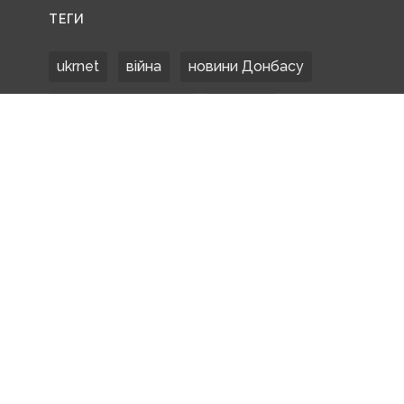
ТЕГИ
ukrnet
війна
новини Донбасу
Донецька область
Донбас
Донетчина
ЗСУ
Донбасс
російські окупанти
новости Донбасса
Покровськ
Маріуполь
ООС
обстріли
боевики