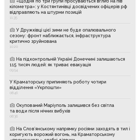
«Щодня по три групи просуваються вглиб на пів
кілометра»: у Костянтинівці досвідчених офіцерів рф
відправляють на штурми позицій
11:35
У Дружківці цієї зими не буде опалювального
сезону: фронт наближається, інфраструктура
критично зруйнована
10:20
На підконтрольній Україні Донеччині залишаються
115 тисяч людей: як триває евакуація
09:54
У Краматорську припиняють роботу чотири
відділення «Укрпошти»
08:46
Окупований Маріуполь залишився без світла
та води після нічних вибухів
08:36
На Слов’янському напрямку росіяни заходять в тил і
коригують ворожий вогонь, на Краматорському
«промацують» слабкі ділянки