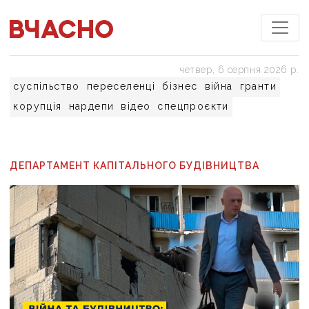
четвер, 6 серпня 2026 р.
суспільство
переселенці
бізнес
війна
гранти
корупція
нардепи
відео
спецпроєкти
ДЕПАРТАМЕНТ КАПІТАЛЬНОГО БУДІВНИЦТВА