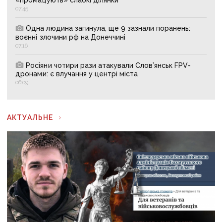
07:45
Одна людина загинула, ще 9 зазнали поранень:
воєнні злочини рф на Донеччині
07:16
Росіяни чотири рази атакували Слов’янськ FPV-
дронами: є влучання у центрі міста
06:09
АКТУАЛЬНЕ