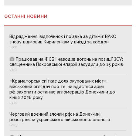
ОСТАННІ НОВИНИ
Відрядження, відпочинок і поїздка за дітьми: ВАКС
знову відмовив Кириленкам у виїзді за кордон
14:00
Працював на ФСБ і наводив вогонь на позиції ЗСУ:
священника Покровської єпархії засудили до 15 років
13:53
«Краматорськ спіткає доля окупованих міст»:
військовий оглядач про те, чи вдасться армії
рф захопити останню агломерацію Донеччини до
кінця 2026 року
13:20
Черговий воєнний злочин рф: на Донеччині
розстріляли українського військовополоненого
12:43