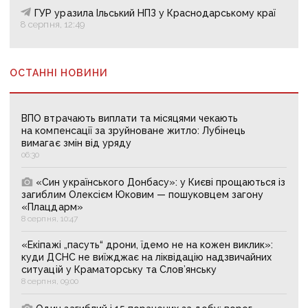
ГУР уразила Ільський НПЗ у Краснодарському краї
8 серпня, 12:49
ОСТАННІ НОВИНИ
ВПО втрачають виплати та місяцями чекають
на компенсації за зруйноване житло: Лубінець
вимагає змін від уряду
06:30
«Син українського Донбасу»: у Києві прощаються із
загиблим Олексієм Юковим — пошуковцем загону
«Плацдарм»
8 серпня, 10:47
«Екіпажі „пасуть“ дрони, їдемо не на кожен виклик»:
куди ДСНС не виїжджає на ліквідацію надзвичайних
ситуацій у Краматорську та Слов’янську
8 серпня, 09:00