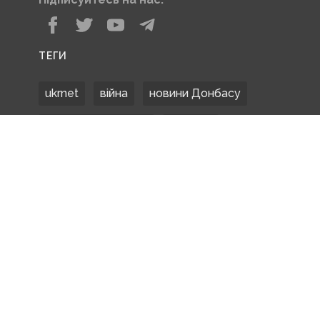
ТЕГИ
ukrnet
війна
новини Донбасу
Донецька область
Донбас
Донетчина
ЗСУ
Донбасс
російські окупанти
новости Донбасса
Покровськ
Маріуполь
ООС
обстріли
боевики