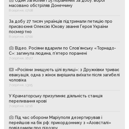
Один загиблий і 15 поранених за добу: ворог
масовано обстріляв Донеччину
8 серпня, 07:08
За добу 27 тисяч українців підтримали петицію про
присвоєння Олексію Юкову звання Героя України
посмертно
8 серпня, 07:00
Відео. Росіяни вдарили по Слов’янську «Торнадо-
С»: загинула людина, п’ятеро поранені
7 серпня, 16:27
«Росіяни знищують цілі вулиці»: з Дружківки триває
евакуація, одна з жінок вирішила виїхати після загибелі
чоловіка
7 серпня, 13:05
У Краматорську призупиняє діяльність станція
переливання крові
7 серпня, 12:16
Під час оборони Маріуполя дезертирував і
перейшов на бік рф: прикордоннику з «Азовсталі»
повідомили про підозру