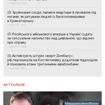
7 серпня, 11:03
Зруйновані сходи, палаючі квартири й провалля під
ногами: як рятували людей із багатоповерхівки
в Краматорську
7 серпня, 10:17
Російського військового вперше в Україні судять
за сексуальне насильство над цивільною: що відомо
про справу
7 серпня, 09:05
Активізують штурм «воріт Донбасу»:
рф перекинула на Костянтинівку додаткові підрозділи
й поновила атаки тритонними авіабомбами
7 серпня, 08:01
АКТУАЛЬНЕ