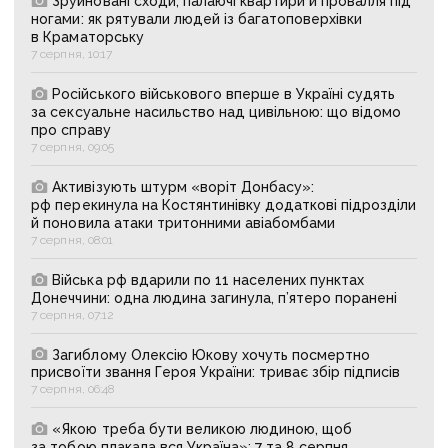
Зруйновані сходи, палаючі квартири й провалля під
ногами: як рятували людей із багатоповерхівки
в Краматорську
7 серпня, 10:17
Російського військового вперше в Україні судять
за сексуальне насильство над цивільною: що відомо
про справу
7 серпня, 09:05
Активізують штурм «воріт Донбасу»:
рф перекинула на Костянтинівку додаткові підрозділи
й поновила атаки тритонними авіабомбами
7 серпня, 08:01
Війська рф вдарили по 11 населених пунктах
Донеччини: одна людина загинула, п’ятеро поранені
7 серпня, 07:12
Загиблому Олексію Юкову хочуть посмертно
присвоїти звання Героя України: триває збір підписів
7 серпня, 06:48
«Якою треба бути великою людиною, щоб
за тобою плакала вся Україна»: 7 та 8 серпня