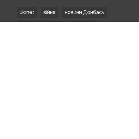
ukrnet
війна
новини Донбасу
Донецька область
Донбас
Донетчина
ЗСУ
Донбасс
російські окупанти
новости Донбасса
Покровськ
Маріуполь
ООС
обстріли
боевики