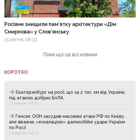
Росіяни знищили пам’ятку архітектури «Дім
Смирнова» у Слов’янську
15 квітня, 08:33
Поки що це всі новини
КОРОТКО
Єкатеринбург на росії, що за 2 тис. км від України,
під атакою добрих БпЛА.
7 серпня, 06:17
Генсек ООН засудив масовані атаки РФ по Києву,
але вважає «ескалацією» далекобійні удари України
по Росії
7 серпня, 06:17