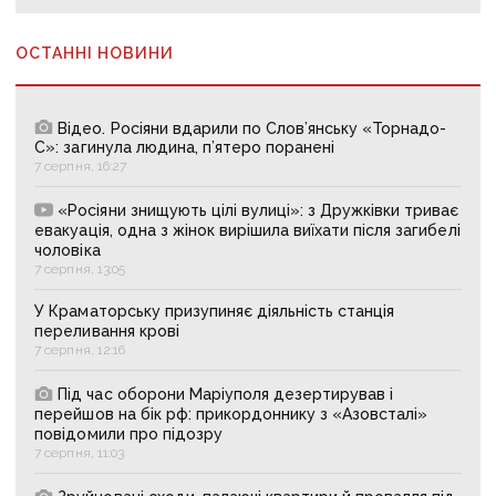
ОСТАННІ НОВИНИ
Відео. Росіяни вдарили по Слов’янську «Торнадо-
С»: загинула людина, п’ятеро поранені
7 серпня, 16:27
«Росіяни знищують цілі вулиці»: з Дружківки триває
евакуація, одна з жінок вирішила виїхати після загибелі
чоловіка
7 серпня, 13:05
У Краматорську призупиняє діяльність станція
переливання крові
7 серпня, 12:16
Під час оборони Маріуполя дезертирував і
перейшов на бік рф: прикордоннику з «Азовсталі»
повідомили про підозру
7 серпня, 11:03