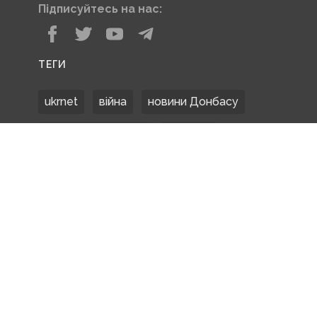
Підписуйтесь на нас:
ТЕГИ
ukrnet
війна
новини Донбасу
Донецька область
Донбас
Донетчина
ЗСУ
Донбасс
російські окупанти
новости Донбасса
Покровськ
Маріуполь
ООС
обстріли
боевики