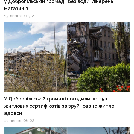
у Добропільській громаді: без води, лікарень і
магазинів
13 липня, 10:52
У Добропільській громаді погодили ще 150
житлових сертифікатів за зруйноване житло:
адреси
11 липня, 06:22