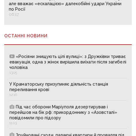
але вважає «ескалацією» далекобійні удари України
по Росії
06:17
ОСТАННІ НОВИНИ
«Росіяни знищують цілі вулиці»: з Дружківки триває
евакуація, одна з жінок вирішила виїхати після загибелі
чоловіка
13:05
У Краматорську призупиняє діяльність станція
переливання крові
12:16
Під час оборони Маріуполя дезертирував і
перейшов на бік рф: прикордоннику з «Азовсталі»
повідомили про підозру
11:03
Зруйновані сходи, палаючі квартири й провалля під