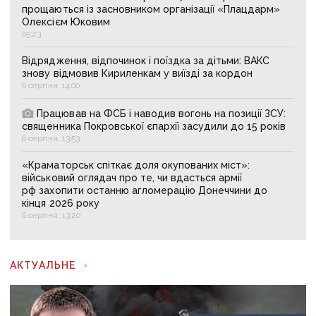
прощаються із засновником організації «Плацдарм»
Олексієм Юковим
05:23
Відрядження, відпочинок і поїздка за дітьми: ВАКС
знову відмовив Кириленкам у виїзді за кордон
6 серпня, 14:00
Працював на ФСБ і наводив вогонь на позиції ЗСУ:
священника Покровської єпархії засудили до 15 років
6 серпня, 13:53
«Краматорськ спіткає доля окупованих міст»:
військовий оглядач про те, чи вдасться армії
рф захопити останню агломерацію Донеччини до
кінця 2026 року
6 серпня, 13:20
АКТУАЛЬНЕ