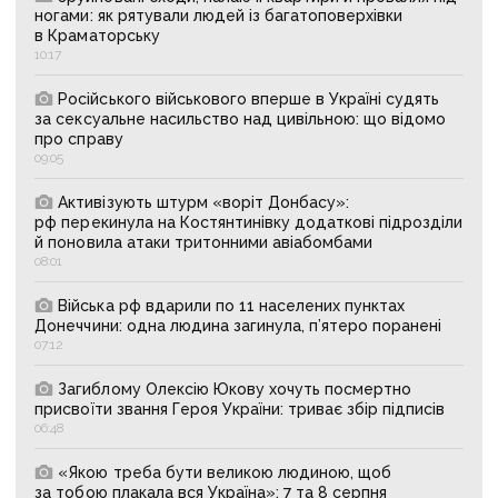
ногами: як рятували людей із багатоповерхівки
в Краматорську
10:17
Російського військового вперше в Україні судять
за сексуальне насильство над цивільною: що відомо
про справу
09:05
Активізують штурм «воріт Донбасу»:
рф перекинула на Костянтинівку додаткові підрозділи
й поновила атаки тритонними авіабомбами
08:01
Війська рф вдарили по 11 населених пунктах
Донеччини: одна людина загинула, п’ятеро поранені
07:12
Загиблому Олексію Юкову хочуть посмертно
присвоїти звання Героя України: триває збір підписів
06:48
«Якою треба бути великою людиною, щоб
за тобою плакала вся Україна»: 7 та 8 серпня