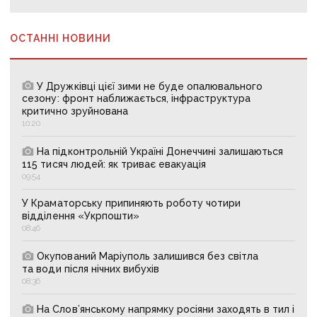
ОСТАННІ НОВИНИ
У Дружківці цієї зими не буде опалювального
сезону: фронт наближається, інфраструктура
критично зруйнована
10:20
На підконтрольній Україні Донеччині залишаються
115 тисяч людей: як триває евакуація
09:54
У Краматорську припиняють роботу чотири
відділення «Укрпошти»
08:46
Окупований Маріуполь залишився без світла
та води після нічних вибухів
08:36
На Слов’янському напрямку росіяни заходять в тил і