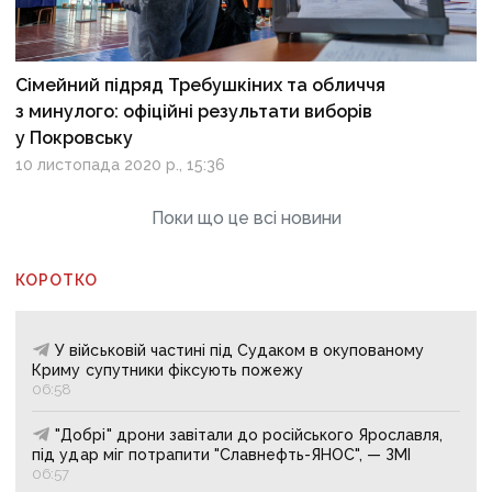
Сімейний підряд Требушкіних та обличчя
з минулого: офіційні результати виборів
у Покровську
10 листопада 2020 р., 15:36
Поки що це всі новини
КОРОТКО
У військовій частині під Судаком в окупованому
Криму супутники фіксують пожежу
06:58
"Добрі" дрони завітали до російського Ярославля,
під удар міг потрапити "Славнефть-ЯНОС", — ЗМІ
06:57