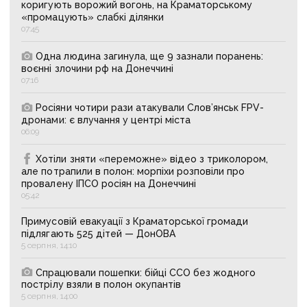
коригують ворожий вогонь, на Краматорському
«промацують» слабкі ділянки
07:45
Одна людина загинула, ще 9 зазнали поранень:
воєнні злочини рф на Донеччині
07:16
Росіяни чотири рази атакували Слов’янськ FPV-
дронами: є влучання у центрі міста
06:09
Хотіли зняти «переможне» відео з триколором,
але потрапили в полон: морпіхи розповіли про
провалену ІПСО росіян на Донеччині
05:42
Примусовій евакуації з Краматорської громади
підлягають 525 дітей — ДонОВА
5 серпня, 14:10
Спрацювали пошепки: бійці ССО без жодного
пострілу взяли в полон окупантів
5 серпня, 14:00