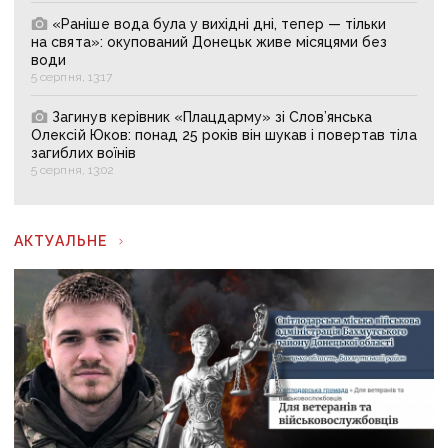
«Раніше вода була у вихідні дні, тепер — тільки
на свята»: окупований Донецьк живе місяцями без
води
5 серпня, 13:17
Загинув керівник «Плацдарму» зі Слов’янська
Олексій Юков: понад 25 років він шукав і повертав тіла
загиблих воїнів
5 серпня, 13:02
АКТУАЛЬНЕ