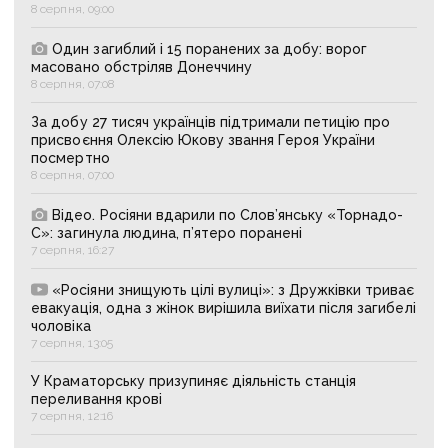
8 серпня, 09:00
Один загиблий і 15 поранених за добу: ворог
масовано обстріляв Донеччину
8 серпня, 07:08
За добу 27 тисяч українців підтримали петицію про
присвоєння Олексію Юкову звання Героя України
посмертно
8 серпня, 07:00
Відео. Росіяни вдарили по Слов’янську «Торнадо-
С»: загинула людина, п’ятеро поранені
7 серпня, 16:27
«Росіяни знищують цілі вулиці»: з Дружківки триває
евакуація, одна з жінок вирішила виїхати після загибелі
чоловіка
7 серпня, 13:05
У Краматорську призупиняє діяльність станція
переливання крові
7 серпня, 12:16