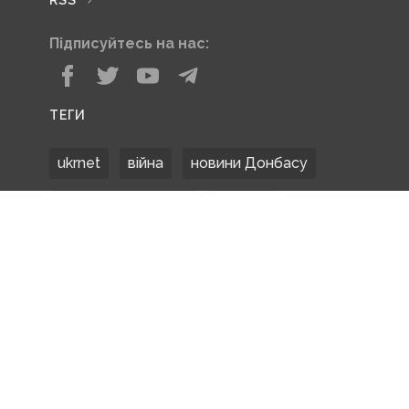
Підписуйтесь на нас:
ТЕГИ
ukrnet
війна
новини Донбасу
Донецька область
Донбас
Донетчина
ЗСУ
Донбасс
російські окупанти
новости Донбасса
Покровськ
Маріуполь
ООС
обстріли