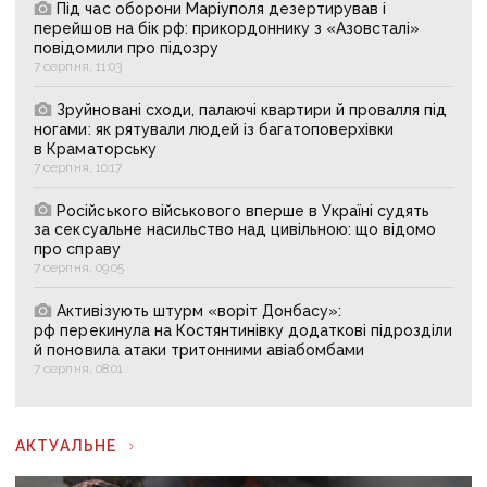
Під час оборони Маріуполя дезертирував і
перейшов на бік рф: прикордоннику з «Азовсталі»
повідомили про підозру
7 серпня, 11:03
Зруйновані сходи, палаючі квартири й провалля під
ногами: як рятували людей із багатоповерхівки
в Краматорську
7 серпня, 10:17
Російського військового вперше в Україні судять
за сексуальне насильство над цивільною: що відомо
про справу
7 серпня, 09:05
Активізують штурм «воріт Донбасу»:
рф перекинула на Костянтинівку додаткові підрозділи
й поновила атаки тритонними авіабомбами
7 серпня, 08:01
АКТУАЛЬНЕ