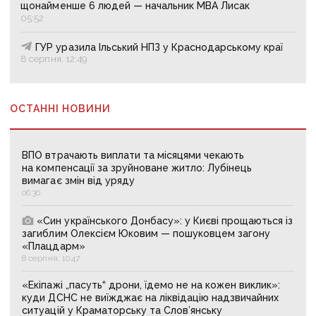
щонайменше 6 людей — начальник МВА Лисак
05:52
ГУР уразила Ільський НПЗ у Краснодарському краї
8 серпня, 12:49
ОСТАННІ НОВИНИ
ВПО втрачають виплати та місяцями чекають
на компенсації за зруйноване житло: Лубінець
вимагає змін від уряду
06:30
«Син українського Донбасу»: у Києві прощаються із
загиблим Олексієм Юковим — пошуковцем загону
«Плацдарм»
8 серпня, 10:47
«Екіпажі „пасуть“ дрони, їдемо не на кожен виклик»:
куди ДСНС не виїжджає на ліквідацію надзвичайних
ситуацій у Краматорську та Слов’янську