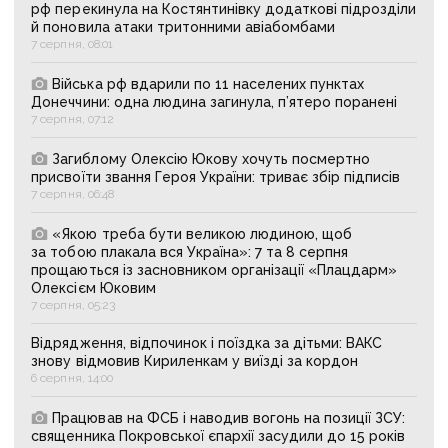
рф перекинула на Костянтинівку додаткові підрозділи
й поновила атаки тритонними авіабомбами
7 серпня, 08:01
Війська рф вдарили по 11 населених пунктах
Донеччини: одна людина загинула, п’ятеро поранені
7 серпня, 07:12
Загиблому Олексію Юкову хочуть посмертно
присвоїти звання Героя України: триває збір підписів
7 серпня, 06:48
«Якою треба бути великою людиною, щоб
за тобою плакала вся Україна»: 7 та 8 серпня
прощаються із засновником організації «Плацдарм»
Олексієм Юковим
7 серпня, 05:23
Відрядження, відпочинок і поїздка за дітьми: ВАКС
знову відмовив Кириленкам у виїзді за кордон
6 серпня, 14:00
Працював на ФСБ і наводив вогонь на позиції ЗСУ:
священника Покровської єпархії засудили до 15 років