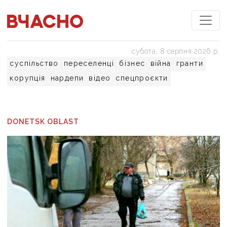
субота, 8 серпня 2026 р.
суспільство
переселенці
бізнес
війна
гранти
корупція
нардепи
відео
спецпроєкти
DONETSK OBLAST