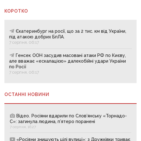
КОРОТКО
Єкатеринбург на росії, що за 2 тис. км від України,
під атакою добрих БпЛА.
7 серпня, 06:17
Генсек ООН засудив масовані атаки РФ по Києву,
але вважає «ескалацією» далекобійні удари України
по Росії
7 серпня, 06:17
ОСТАННІ НОВИНИ
Відео. Росіяни вдарили по Слов’янську «Торнадо-
С»: загинула людина, п’ятеро поранені
7 серпня, 16:27
«Росіяни знищують цілі вулиці»: з Дружківки триває