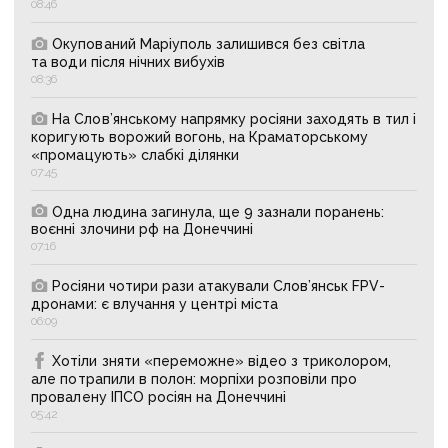
08:46
Окупований Маріуполь залишився без світла
та води після нічних вибухів
08:36
На Слов’янському напрямку росіяни заходять в тил і
коригують ворожий вогонь, на Краматорському
«промацують» слабкі ділянки
07:45
Одна людина загинула, ще 9 зазнали поранень:
воєнні злочини рф на Донеччині
07:16
Росіяни чотири рази атакували Слов’янськ FPV-
дронами: є влучання у центрі міста
06:09
Хотіли зняти «переможне» відео з триколором,
але потрапили в полон: морпіхи розповіли про
провалену ІПСО росіян на Донеччині
05:42