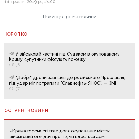
16 травня 2019 р., 18:00
Поки що це всі новини
КОРОТКО
У військовій частині під Судаком в окупованому
Криму супутники фіксують пожежу
06:58
"Добрі" дрони завітали до російського Ярославля,
під удар міг потрапити "Славнефть-ЯНОС", — ЗМІ
06:57
ОСТАННІ НОВИНИ
«Краматорськ спіткає доля окупованих міст»:
військовий оглядач про те, чи вдасться армії