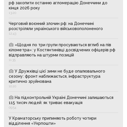
рф захопити останню агломерацію Донеччини до
кінця 2026 року
13:20
Черговий воєнний злочин рф: на Донеччині
розстріляли українського військовополоненого
12:43
«Щодня по три групи просуваються вглиб на пів
кілометра»: у Костянтинівці досвідчених офіцерів рф
відправляють на штурми позицій
11:35
У Дружківці цієї зими не буде опалювального
сезону: фронт наближається, інфраструктура
критично зруйнована
10:20
На підконтрольній Україні Донеччині залишаються
115 тисяч людей: як триває евакуація
09:54
У Краматорську припиняють роботу чотири
відділення «Укрпошти»