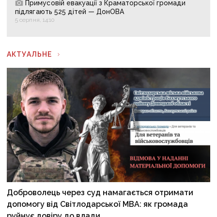
Примусовій евакуації з Краматорської громади
підлягають 525 дітей — ДонОВА
5 серпня, 14:10
АКТУАЛЬНЕ
Доброволець через суд намагається отримати
допомогу від Світлодарської МВА: як громада
руйнує довіру до влади