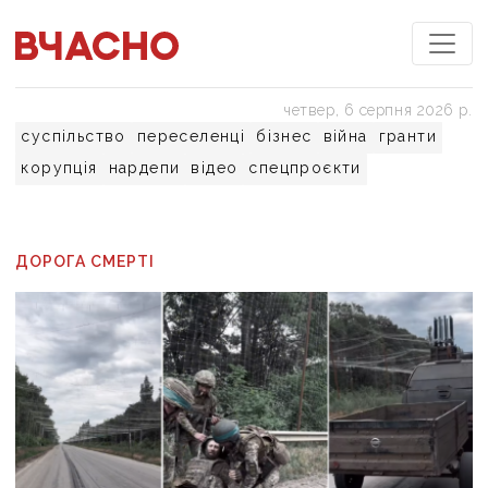
четвер, 6 серпня 2026 р.
суспільство
переселенці
бізнес
війна
гранти
корупція
нардепи
відео
спецпроєкти
ДОРОГА СМЕРТІ