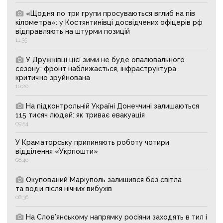
«Щодня по три групи просуваються вглиб на пів
кілометра»: у Костянтинівці досвідчених офіцерів рф
відправляють на штурми позицій
11:35
У Дружківці цієї зими не буде опалювального
сезону: фронт наближається, інфраструктура
критично зруйнована
10:20
На підконтрольній Україні Донеччині залишаються
115 тисяч людей: як триває евакуація
09:54
У Краматорську припиняють роботу чотири
відділення «Укрпошти»
08:46
Окупований Маріуполь залишився без світла
та води після нічних вибухів
08:36
На Слов’янському напрямку росіяни заходять в тил і