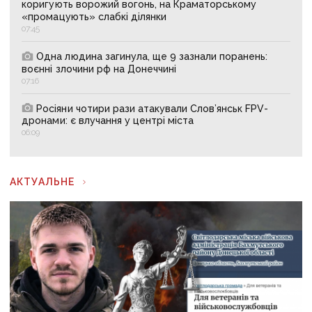
коригують ворожий вогонь, на Краматорському
«промацують» слабкі ділянки
07:45
Одна людина загинула, ще 9 зазнали поранень:
воєнні злочини рф на Донеччині
07:16
Росіяни чотири рази атакували Слов’янськ FPV-
дронами: є влучання у центрі міста
06:09
АКТУАЛЬНЕ