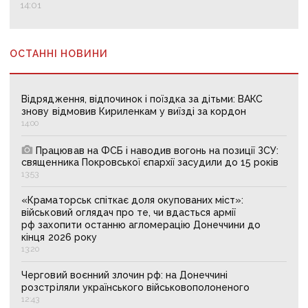
14:01
ОСТАННІ НОВИНИ
Відрядження, відпочинок і поїздка за дітьми: ВАКС
знову відмовив Кириленкам у виїзді за кордон
14:00
Працював на ФСБ і наводив вогонь на позиції ЗСУ:
священника Покровської єпархії засудили до 15 років
13:53
«Краматорськ спіткає доля окупованих міст»:
військовий оглядач про те, чи вдасться армії
рф захопити останню агломерацію Донеччини до
кінця 2026 року
13:20
Черговий воєнний злочин рф: на Донеччині
розстріляли українського військовополоненого
12:43