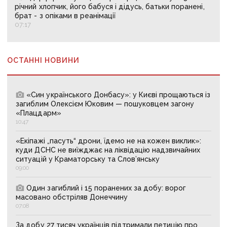
річний хлопчик, його бабуся і дідусь, батьки поранені,
брат - з опіками в реанімації
07:17
ОСТАННІ НОВИНИ
«Син українського Донбасу»: у Києві прощаються із
загиблим Олексієм Юковим — пошуковцем загону
«Плацдарм»
10:47
«Екіпажі „пасуть“ дрони, їдемо не на кожен виклик»:
куди ДСНС не виїжджає на ліквідацію надзвичайних
ситуацій у Краматорську та Слов’янську
09:00
Один загиблий і 15 поранених за добу: ворог
масовано обстріляв Донеччину
07:08
За добу 27 тисяч українців підтримали петицію про