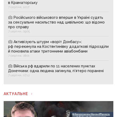
в Краматорську
7 серпня, 10:17
Російського військового вперше в Україні судять
за сексуальне насильство над цивільною: що відомо
про справу
7 серпня, 09:05
Активізують штурм «воріт Донбасу»:
рф перекинула на Костянтинівку додаткові підрозділи
й поновила атаки тритонними авіабомбами
7 серпня, 08:01
Війська рф вдарили по 11 населених пунктах
Донеччини: одна людина загинула, п’ятеро поранені
7 серпня, 07:12
АКТУАЛЬНЕ