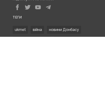
ТЕГИ
ukrnet
війна
новини Донбасу
Донецька область
Донбас
Донетчина
ЗСУ
Донбасс
російські окупанти
новости Донбасса
Покровськ
Маріуполь
ООС
обстріли
боевики