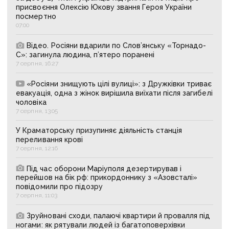
присвоєння Олексію Юкову звання Героя України
посмертно
07:00
Відео. Росіяни вдарили по Слов’янську «Торнадо-
С»: загинула людина, п’ятеро поранені
7 серпня, 16:27
«Росіяни знищують цілі вулиці»: з Дружківки триває
евакуація, одна з жінок вирішила виїхати після загибелі
чоловіка
7 серпня, 13:05
У Краматорську призупиняє діяльність станція
переливання крові
7 серпня, 12:16
Під час оборони Маріуполя дезертирував і
перейшов на бік рф: прикордоннику з «Азовсталі»
повідомили про підозру
7 серпня, 11:03
Зруйновані сходи, палаючі квартири й провалля під
ногами: як рятували людей із багатоповерхівки