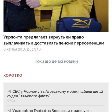
Укрпочта предлагает вернуть ей право
выплачивать и доставлять пенсии переселенцам
8 квітня 2016 р., 13:36
Поки що це всі новини
КОРОТКО
СБС у Чорному та Азовському морях підбили ще 12
суден "тіньового флоту".
07:21
Удар рф по Пухівці на Броварщині: загинули 3-