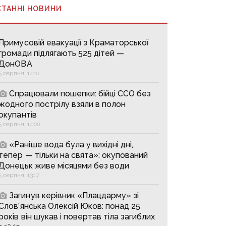
СТАННІ НОВИНИ
Примусовій евакуації з Краматорської
громади підлягають 525 дітей —
ДонОВА
5 серпня, 14:10
Спрацювали пошепки: бійці ССО без
жодного пострілу взяли в полон
окупантів
5 серпня, 14:00
«Раніше вода була у вихідні дні,
тепер — тільки на свята»: окупований
Донецьк живе місяцями без води
5 серпня, 13:17
Загинув керівник «Плацдарму» зі
Слов’янська Олексій Юков: понад 25
років він шукав і повертав тіла загиблих