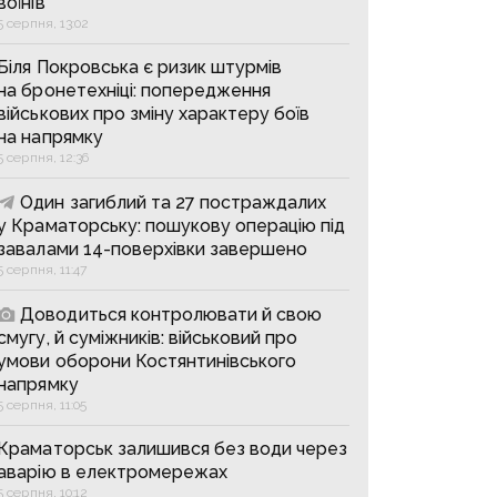
воїнів
5 серпня, 13:02
Біля Покровська є ризик штурмів
на бронетехніці: попередження
військових про зміну характеру боїв
на напрямку
5 серпня, 12:36
Один загиблий та 27 постраждалих
у Краматорську: пошукову операцію під
завалами 14-поверхівки завершено
5 серпня, 11:47
Доводиться контролювати й свою
смугу, й суміжників: військовий про
умови оборони Костянтинівського
напрямку
5 серпня, 11:05
Краматорськ залишився без води через
аварію в електромережах
5 серпня, 10:12