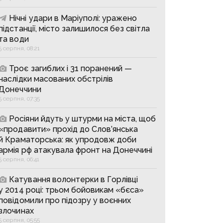
Нічні удари в Маріуполі: уражено
підстанції, місто залишилося без світла
та води
5 серпня, 08:21
Троє загиблих і 31 поранений —
наслідки масованих обстрілів
Донеччини
5 серпня, 07:35
Росіяни йдуть у штурми на міста, щоб
«продавити» прохід до Слов’янська
й Краматорська: як упродовж доби
армія рф атакувала фронт на Донеччині
5 серпня, 06:41
Катування волонтерки в Горлівці
у 2014 році: трьом бойовикам «бєса»
повідомили про підозру у воєнних
злочинах
5 серпня, 05:55