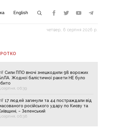
ка
English
четвер, 6 серпня 2026 р.
ОРОТКО
Сили ППО вночі знешкодили 98 ворожих
БпЛА. Жодної балістичної ракети НЕ було
збито
5 серпня, 06:39
17 людей загинули та 44 постраждали від
масованого російського удару по Києву та
Київщині, – Зеленський
5 серпня, 06:38