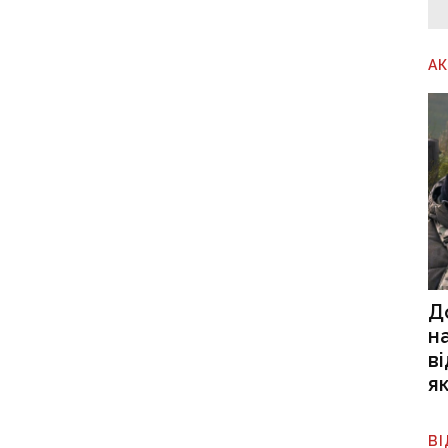
А
Д
н
в
я
В