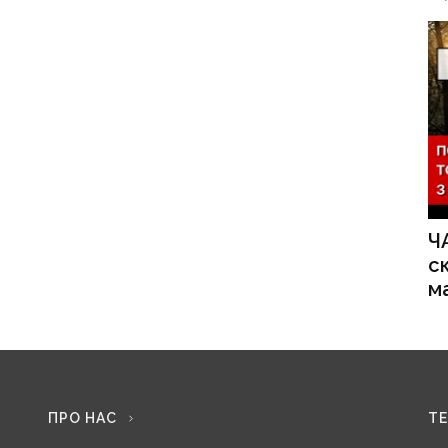
Ч
с
м
ПРО НАС
Т