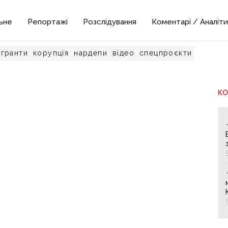
ьне
Репортажі
Розслідування
Коментарі / Аналіти
гранти
корупція
нардепи
відео
спецпроєкти
К