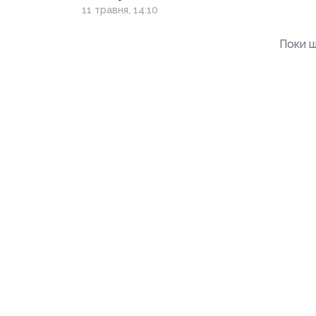
людей 50+
11 травня, 14:10
Поки щ