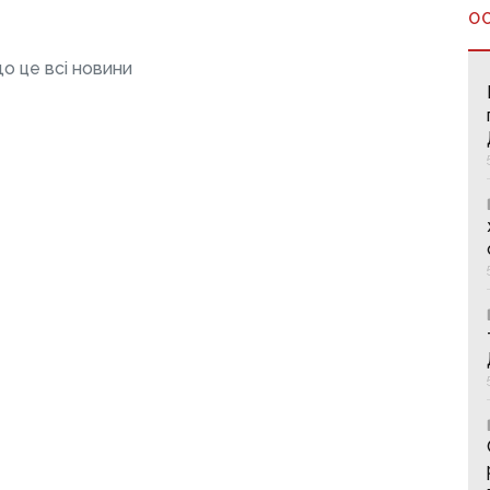
О
о це всі новини