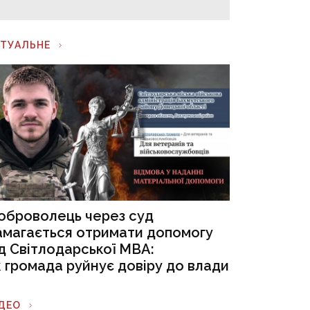
КТУАЛЬНЕ
оброволець через суд
амагається отримати допомогу
ід Світлодарської МВА:
к громада руйнує довіру до влади
ІДЕО