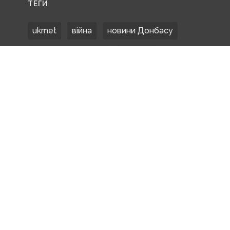
ТЕГИ
ukrnet
війна
новини Донбасу
Донецька область
Донбас
Донетчина
ЗСУ
Донбасс
російські окупанти
новости Донбасса
Покровськ
Маріуполь
ООС
обстріли
боевики