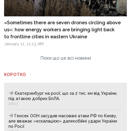
«Sometimes there are seven drones circling above
us»: how energy workers are bringing light back
to frontline cities in eastern Ukraine
January 11, 11:23 AM
Поки що це всі новини
КОРОТКО
Єкатеринбург на росії, що за 2 тис. км від України,
під атакою добрих БпЛА.
06:17
Генсек ООН засудив масовані атаки РФ по Києву,
але вважає «ескалацією» далекобійні удари України
по Росії