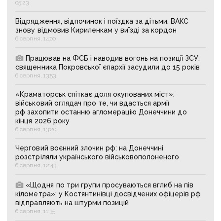
05:23
Відрядження, відпочинок і поїздка за дітьми: ВАКС
знову відмовив Кириленкам у виїзді за кордон
6 серпня, 14:00
Працював на ФСБ і наводив вогонь на позиції ЗСУ:
священника Покровської єпархії засудили до 15 років
6 серпня, 13:53
«Краматорськ спіткає доля окупованих міст»:
військовий оглядач про те, чи вдасться армії
рф захопити останню агломерацію Донеччини до
кінця 2026 року
6 серпня, 13:20
Черговий воєнний злочин рф: на Донеччині
розстріляли українського військовополоненого
6 серпня, 12:43
«Щодня по три групи просуваються вглиб на пів
кілометра»: у Костянтинівці досвідчених офіцерів рф
відправляють на штурми позицій
6 серпня, 11:35