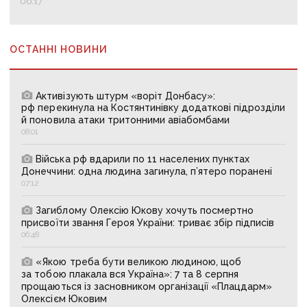
06:17
ОСТАННІ НОВИНИ
Активізують штурм «воріт Донбасу»:
рф перекинула на Костянтинівку додаткові підрозділи
й поновила атаки тритонними авіабомбами
08:01
Війська рф вдарили по 11 населених пунктах
Донеччини: одна людина загинула, п’ятеро поранені
07:12
Загиблому Олексію Юкову хочуть посмертно
присвоїти звання Героя України: триває збір підписів
06:48
«Якою треба бути великою людиною, щоб
за тобою плакала вся Україна»: 7 та 8 серпня
прощаються із засновником організації «Плацдарм»
Олексієм Юковим