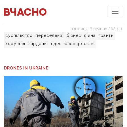
пʼятниця, 7 серпня 2026 р.
суспільство
переселенці
бізнес
війна
гранти
корупція
нардепи
відео
спецпроєкти
DRONES IN UKRAINE